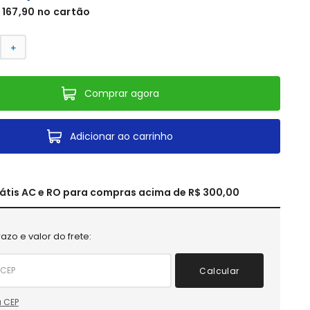
167
,
90
no cartão
＋
Comprar agora
Adicionar ao carrinho
rátis AC e RO para compras acima de R$ 300,00
azo e valor do frete:
Calcular
 CEP