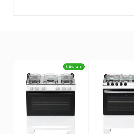
6,0
% OFF