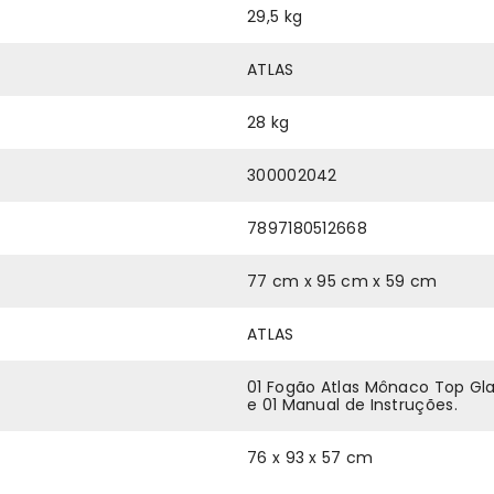
29,5 kg
ATLAS
28 kg
300002042
7897180512668
77 cm x 95 cm x 59 cm
ATLAS
01 Fogão Atlas Mônaco Top Gla
e 01 Manual de Instruções.
76 x 93 x 57 cm