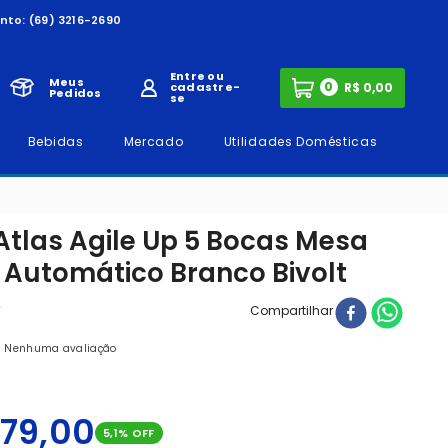
nto:
(69) 3216-2690
Entre ou
Meus
0
cadastre-
Pedidos
se
Bebidas
Mercado
Utilidades Domésticas
Atlas Agile Up 5 Bocas Mesa
 Automático Branco Bivolt
2
Compartilhar
Nenhuma avaliação
79
,
00
5,1
% OFF