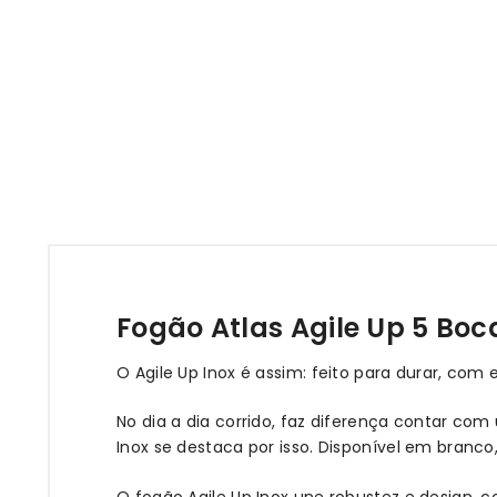
Fogão Atlas Agile Up 5 Boc
O Agile Up Inox é assim: feito para durar, com 
No dia a dia corrido, faz diferença contar co
Inox se destaca por isso. Disponível em branc
O fogão Agile Up Inox une robustez e design,