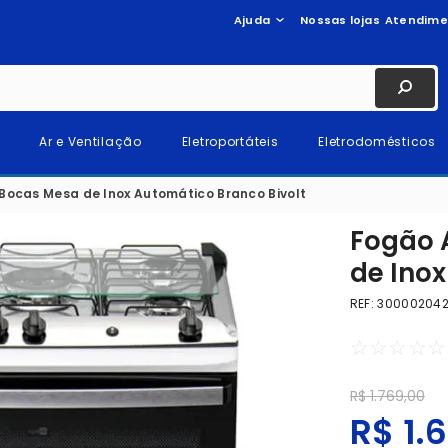
Ajuda
Nossas lojas
Atendime
Ar e Ventilação
Eletroportáteis
Eletrodomésticos
 Bocas Mesa de Inox Automático Branco Bivolt
Fogão 
de Inox
REF
:
30000204
☆
☆
☆
☆
☆
R$
1
.
769
,
00
R$
1
.
6