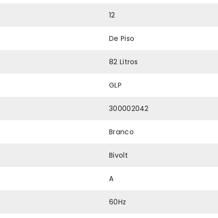
12
De Piso
82 Litros
GLP
300002042
Branco
Bivolt
A
60Hz