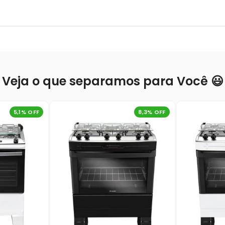
Veja o que separamos para Você 😃
5,1
% OFF
8,3
% OFF