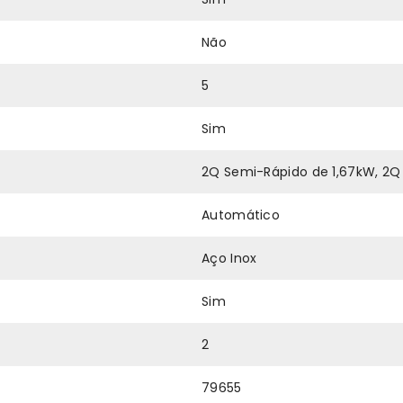
Não
5
Sim
2Q Semi-Rápido de 1,67kW, 2Q
Automático
Aço Inox
Sim
2
79655