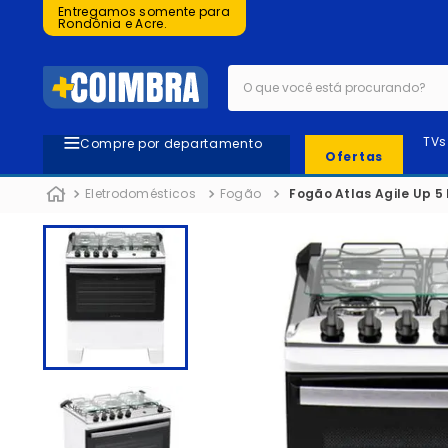
Entregamos somente para
Rondônia e Acre.
O que você está procurando?
TVs
Compre por departamento
Ofertas
Eletrodomésticos
Fogão
Fogão Atlas Agile Up 5