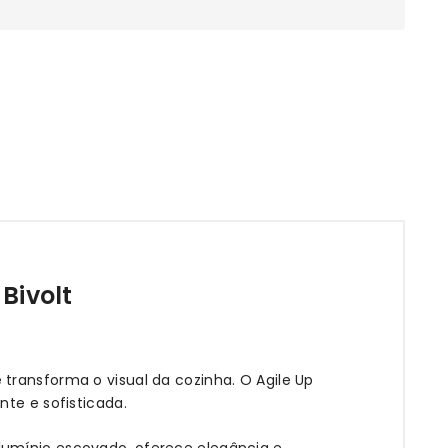
Bivolt
transforma o visual da cozinha. O Agile Up
nte e sofisticada.
lumínio escovado, oferece elegância e