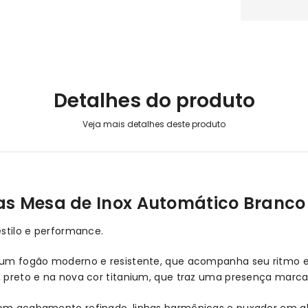
Detalhes do produto
as Mesa de Inox Automático Branco 
estilo e performance.
m um fogão moderno e resistente, que acompanha seu ritmo e 
o, preto e na nova cor titanium, que traz uma presença marca
 com acabamento refinado, linhas harmônicas e puxador em a