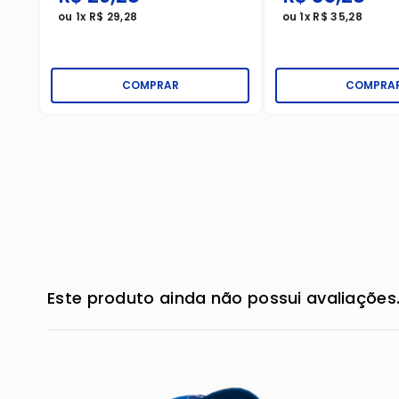
ou
1
x
R$
29
,
28
ou
1
x
R$
35
,
28
COMPRAR
COMPRA
Este produto ainda não possui avaliações