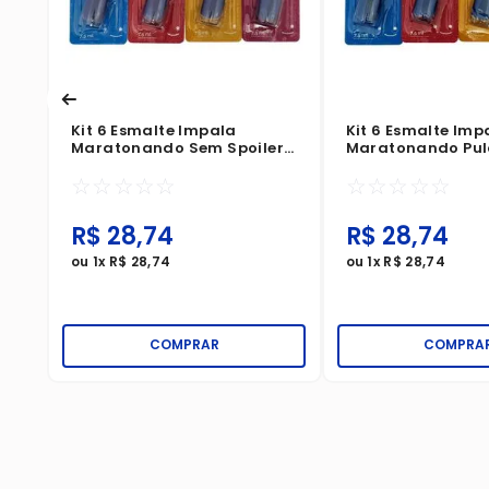
Kit 6 Esmalte Impala
Kit 6 Esmalte Imp
Maratonando Sem Spoiler
Maratonando Pul
Cremoso
Abertura Cremos
☆
☆
☆
☆
☆
☆
☆
☆
☆
☆
R$
28
,
74
R$
28
,
74
ou
1
x
R$
28
,
74
ou
1
x
R$
28
,
74
COMPRAR
COMPRA