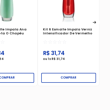
alte Impala Ana
Kit 6 Esmalte Impala Verniz
ota O Chapéu
Intensificador De Vermelho
☆
☆
☆
☆
☆
☆
☆
34
R$
31
,
74
R
34
ou
1
x
R$
31
,
74
ou
COMPRAR
COMPRAR