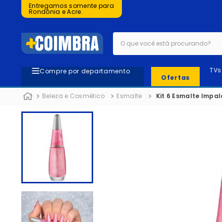
Entregamos somente para
Rondônia e Acre.
O que você está procurando?
TVs
Compre por departamento
Ofertas
Beleza e Cosmético
Esmalte
Kit 6 Esmalte Impal