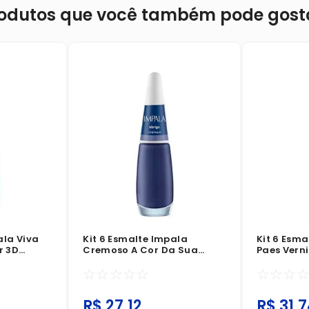
odutos que você também pode gost
ala Viva
Kit 6 Esmalte Impala
Kit 6 Esma
r 3D
Cremoso A Cor Da Sua
Paes Verni
Moda Abrigo
☆
☆
☆
☆
☆
☆
☆
☆
R$
27
,
12
R$
31
,
7