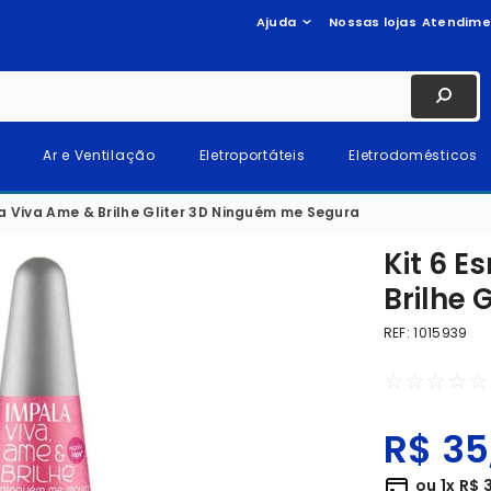
Ajuda
Nossas lojas
Atendime
Ar e Ventilação
Eletroportáteis
Eletrodomésticos
a Viva Ame & Brilhe Gliter 3D Ninguém me Segura
Kit 6 E
Brilhe 
REF
:
1015939
☆
☆
☆
☆
☆
R$
35
ou
1
x
R$