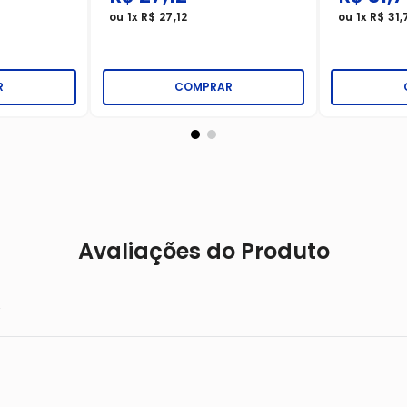
ou
1
x
R$
27
,
12
ou
1
x
R$
31
,
R
COMPRAR
Avaliações do Produto
.