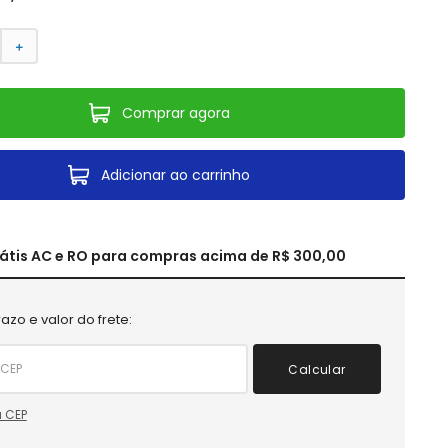
＋
Comprar agora
Adicionar ao carrinho
rátis AC e RO para compras acima de R$ 300,00
azo e valor do frete:
Calcular
 CEP