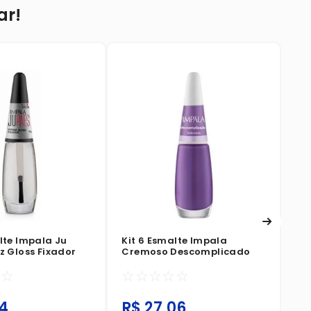
ar!
Ki
Pe
☆
lte Impala Ju
Kit 6 Esmalte Impala
z Gloss Fixador
Cremoso Descomplicado
☆
☆
☆
☆
☆
☆
☆
4
R$
27
,
06
R