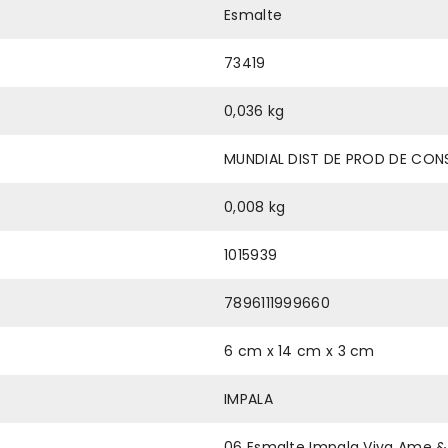
Esmalte
73419
0,036 kg
MUNDIAL DIST DE PROD DE CO
0,008 kg
1015939
7896111999660
6 cm x 14 cm x 3 cm
IMPALA
06 Esmalte Impala Viva Ame & 