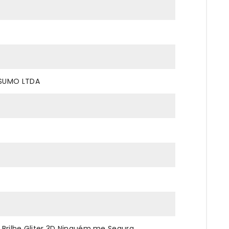
NSUMO LTDA
Brilhe Gliter 3D Ninguém me Segura