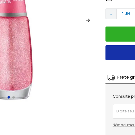
－
Frete g
Consulte pr
Não sei meu