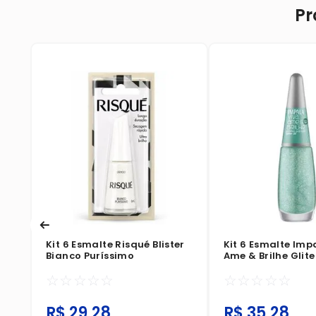
Pr
e
Kit 6 Esmalte Risqué Blister
Kit 6 Esmalte Imp
Bianco Puríssimo
Ame & Brilhe Glite
Pronta Pra Tudo
☆
☆
☆
☆
☆
☆
☆
☆
☆
☆
R$
29
,
28
R$
35
,
28