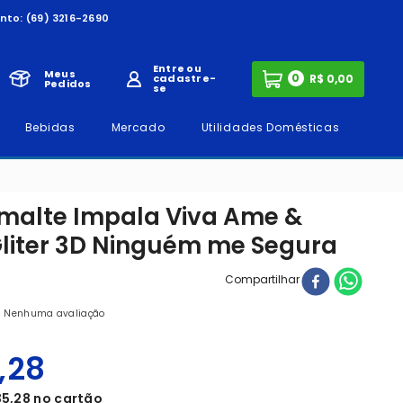
nto:
(69) 3216-2690
Entre ou
Meus
0
cadastre-
Pedidos
se
Bebidas
Mercado
Utilidades Domésticas
smalte Impala Viva Ame &
Gliter 3D Ninguém me Segura
Compartilhar
Nenhuma avaliação
,
28
35
,
28
no cartão