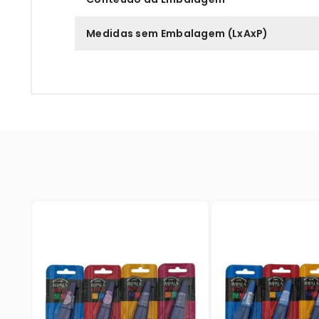
Medidas sem Embalagem (LxAxP)
e