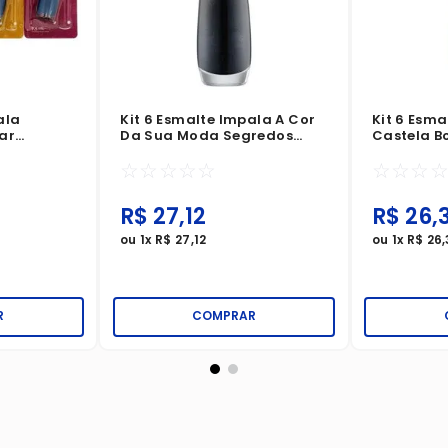
ala
Kit 6 Esmalte Impala A Cor
Kit 6 Esm
ar
Da Sua Moda Segredos
Castela B
o
Perolado
☆
☆
☆
☆
☆
☆
☆
☆
R$
27
,
12
R$
26
,
ou
1
x
R$
27
,
12
ou
1
x
R$
26
,
R
COMPRAR