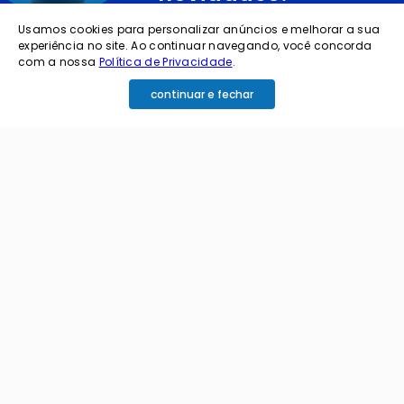
Usamos cookies para personalizar anúncios e melhorar a sua
cadastre o seu e-mail abaixo para receber ofertas exclusivas
experiência no site. Ao continuar navegando, você concorda
com a nossa
Política de Privacidade
.
continuar e fechar
cadastrar
Ao me cadastrar estou aceitando os termos de
política de privacidade e receber e-mails da
Coimbra.
Principais Categorias
+
Celular e Smartphone