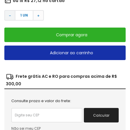
ou
1
x
R$
27
,
12
no cartão
－
＋
Comprar agora
Adicionar ao carrinho
Frete grátis AC e RO para compras acima de R$
300,00
Consulte prazo e valor do frete:
Calcular
Não sei meu CEP