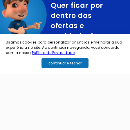
Quer ficar por
dentro das
ofertas e
novidades?
Usamos cookies para personalizar anúncios e melhorar a sua
experiência no site. Ao continuar navegando, você concorda
cadastre o seu e-mail abaixo para receber ofertas exclusivas
com a nossa
Política de Privacidade
.
continuar e fechar
cadastrar
Ao me cadastrar estou aceitando os termos de
política de privacidade e receber e-mails da
Coimbra.