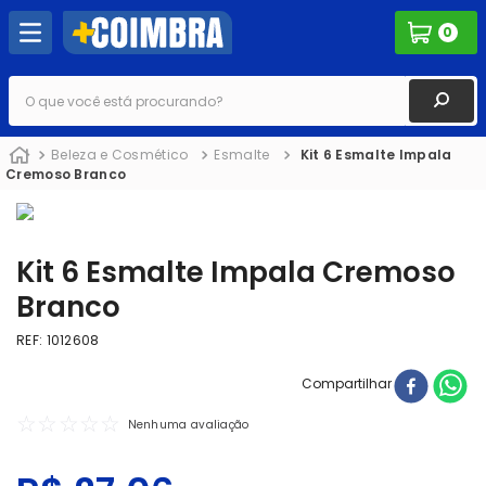
0
O que você está procurando?
Beleza e Cosmético
Esmalte
Kit 6 Esmalte Impala
Cremoso Branco
Kit 6 Esmalte Impala Cremoso
Branco
REF
:
1012608
Compartilhar
☆
☆
☆
☆
☆
Nenhuma avaliação