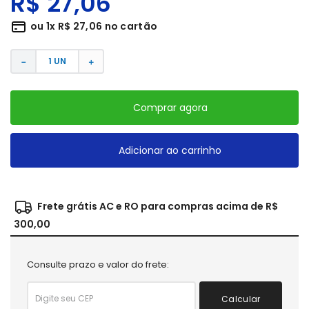
R$
27
,
06
ou
1
x
R$
27
,
06
no cartão
－
＋
Comprar agora
Adicionar ao carrinho
Frete grátis AC e RO para compras acima de R$
300,00
Consulte prazo e valor do frete:
Calcular