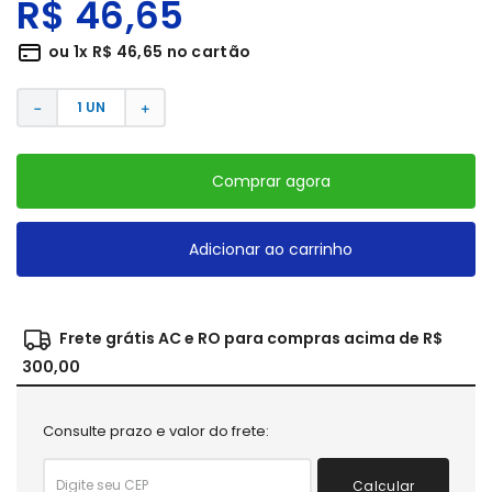
R$
46
,
65
ou
1
x
R$
46
,
65
no cartão
－
＋
Comprar agora
Adicionar ao carrinho
Frete grátis AC e RO para compras acima de R$
300,00
Consulte prazo e valor do frete:
Calcular