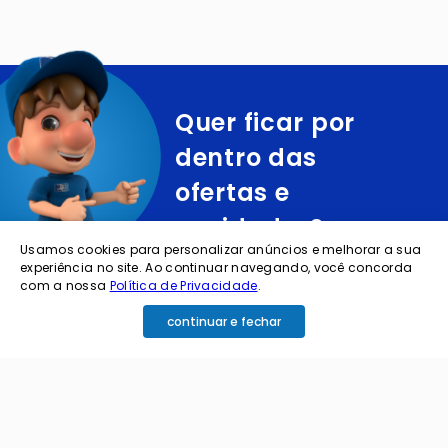
Quer ficar por
dentro das
ofertas e
novidades?
Usamos cookies para personalizar anúncios e melhorar a sua
experiência no site. Ao continuar navegando, você concorda
cadastre o seu e-mail abaixo para receber ofertas exclusivas
com a nossa
Política de Privacidade
.
continuar e fechar
cadastrar