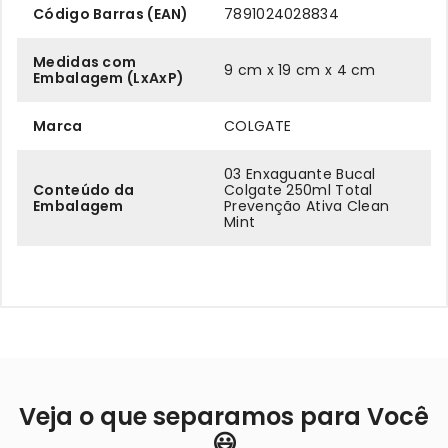
Código Barras (EAN)
7891024028834
Medidas com
9 cm x 19 cm x 4 cm
Embalagem (LxAxP)
Marca
COLGATE
03 Enxaguante Bucal
Conteúdo da
Colgate 250ml Total
Embalagem
Prevenção Ativa Clean
Mint
Veja o que separamos para Você
😃