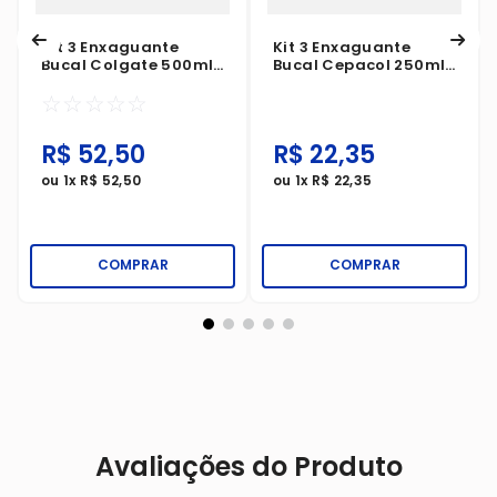
Kit 3 Enxaguante
Kit 3 Enxaguante
Bucal Colgate 500ml
Bucal Cepacol 250ml
Plax Melancia
Kids Tutti-Frutti Sem
☆
☆
☆
☆
☆
Leve+Pague-
Álcool
R$
52
,
50
R$
22
,
35
ou
1
x
R$
52
,
50
ou
1
x
R$
22
,
35
COMPRAR
COMPRAR
Avaliações do Produto