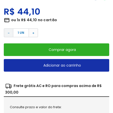
R$
44
,
10
ou
1
x
R$
44
,
10
no cartão
－
＋
Comprar agora
Adicionar ao carrinho
Frete grátis AC e RO para compras acima de R$
300,00
Consulte prazo e valor do frete: