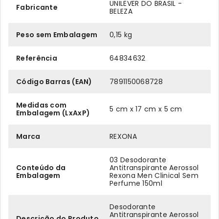
UNILEVER DO BRASIL -
Fabricante
BELEZA
Peso sem Embalagem
0,15 kg
Referência
64834632
Código Barras (EAN)
7891150068728
Medidas com
5 cm x 17 cm x 5 cm
Embalagem (LxAxP)
Marca
REXONA
03 Desodorante
Conteúdo da
Antitranspirante Aerossol
Embalagem
Rexona Men Clinical Sem
Perfume 150ml
Desodorante
Antitranspirante Aerossol
Descrição do Produto