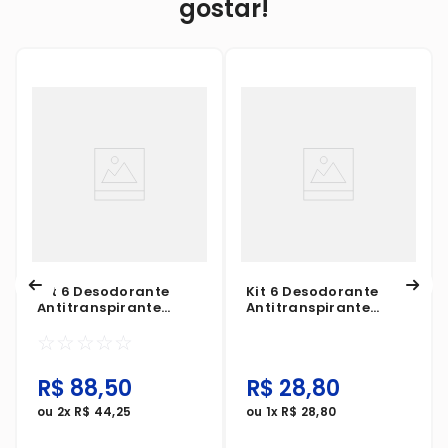
gostar!
Kit 6 Desodorante
Kit 6 Desodorante
Antitranspirante
Antitranspirante
Aerosol Rexona
Creme Tabu Hidra+
☆
☆
☆
☆
☆
Clinical Invisible
Sem Perfume 55g
150ml
R$
88
,
50
R$
28
,
80
ou
2
x
R$
44
,
25
ou
1
x
R$
28
,
80