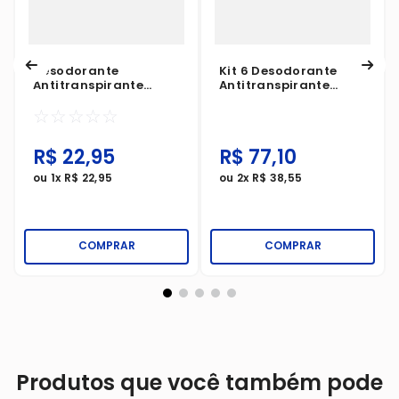
Desodorante
Kit 6 Desodorante
Antitranspirante
Antitranspirante
Aerosol Bozzano
Aerosol Dove
☆
☆
☆
☆
☆
Invisible 150ml
Men+Care Extra Fresh
150ml
R$
22
,
95
R$
77
,
10
ou
1
x
R$
22
,
95
ou
2
x
R$
38
,
55
COMPRAR
COMPRAR
Produtos que você também pode