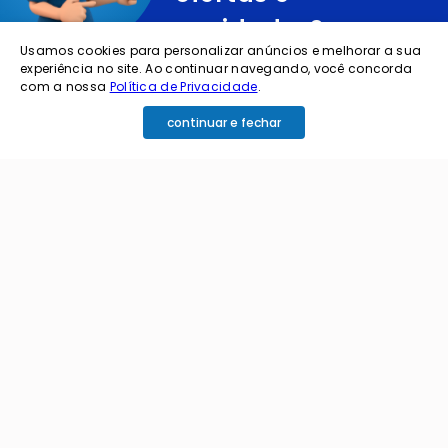
novidades?
Usamos cookies para personalizar anúncios e melhorar a sua
experiência no site. Ao continuar navegando, você concorda
cadastre o seu e-mail abaixo para receber ofertas exclusivas
com a nossa
Política de Privacidade
.
continuar e fechar
cadastrar
Ao me cadastrar estou aceitando os termos de
política de privacidade e receber e-mails da
Coimbra.
Principais Categorias
+