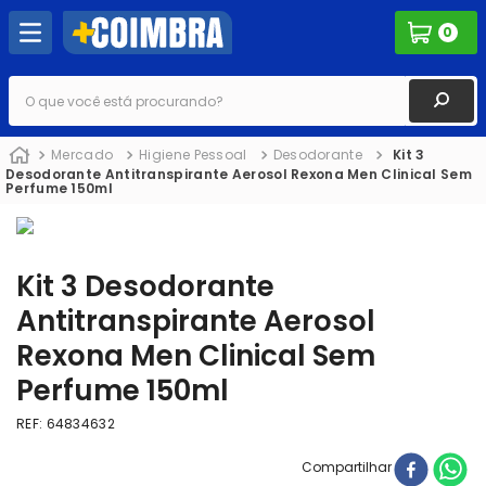
0
O que você está procurando?
Mercado
Higiene Pessoal
Desodorante
Kit 3
Desodorante Antitranspirante Aerosol Rexona Men Clinical Sem
Perfume 150ml
Kit 3 Desodorante
Antitranspirante Aerosol
Rexona Men Clinical Sem
Perfume 150ml
REF
:
64834632
Compartilhar