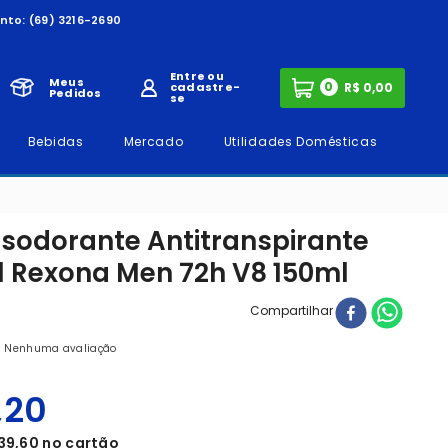
nto:
(69) 3216-2690
Entre ou
Meus
0
cadastre-
Pedidos
se
Bebidas
Mercado
Utilidades Domésticas
esodorante Antitranspirante
l Rexona Men 72h V8 150ml
Compartilhar
Nenhuma avaliação
,
20
39
,
60
no cartão