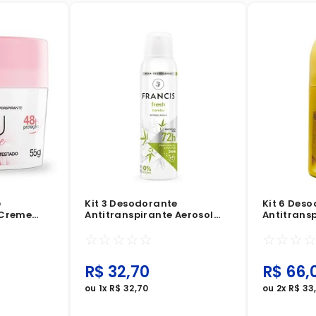
e
Kit 3 Desodorante
Kit 6 Des
 Creme
Antitranspirante Aerosol
Antitrans
ance 55g
Francis Fresh Bambu 150ml
Senador G
☆
☆
☆
☆
☆
☆
☆
☆
R$
32
,
70
R$
66
,
ou
1
x
R$
32
,
70
ou
2
x
R$
33