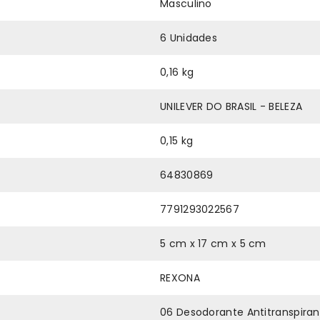
Masculino
6 Unidades
0,16 kg
UNILEVER DO BRASIL - BELEZA
0,15 kg
64830869
7791293022567
5 cm x 17 cm x 5 cm
REXONA
06 Desodorante Antitranspira