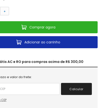
＋
Comprar agora
Adicionar ao carrinho
rátis AC e RO para compras acima de R$ 300,00
azo e valor do frete:
Calcular
 CEP