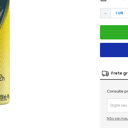
－
Frete g
Consulte pr
Não sei meu