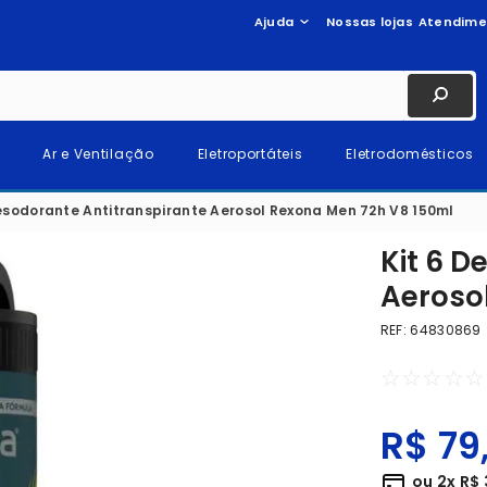
Ajuda
Nossas lojas
Atendime
Ar e Ventilação
Eletroportáteis
Eletrodomésticos
Desodorante Antitranspirante Aerosol Rexona Men 72h V8 150ml
Kit 6 D
Aeroso
REF
:
64830869
☆
☆
☆
☆
☆
R$
79
ou
2
x
R$