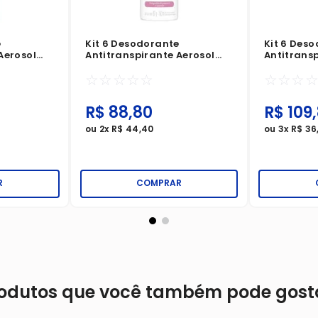
e
Kit 6 Desodorante
Kit 6 Des
Aerosol
Antitranspirante Aerosol
Antitransp
 150ml
Dove Beauty Finish
Rexona Inv
☆
☆
☆
☆
☆
☆
☆
☆
Magnólia E Jasmin 150ml
R$
88
,
80
R$
109
,
ou
2
x
R$
44
,
40
ou
3
x
R$
36
R
COMPRAR
odutos que você também pode gost