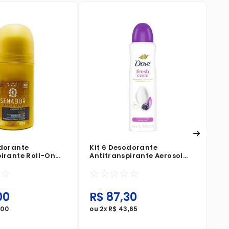
Ki
Re
☆
odorante
Kit 6 Desodorante
pirante Roll-On
Antitranspirante Aerosol
old 60ml
Dove Go Fresh Amora E Flor
☆
☆
☆
☆
☆
☆
☆
De Lótus 150ml
00
R$
87
,
30
R
,
00
ou
2
x
R$
43
,
65
ou