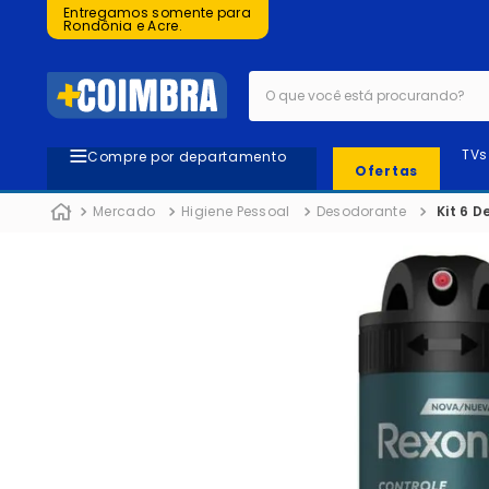
Entregamos somente para
Rondônia e Acre.
O que você está procurando?
TVs
Compre por departamento
Ofertas
Mercado
Higiene Pessoal
Desodorante
Kit 6 