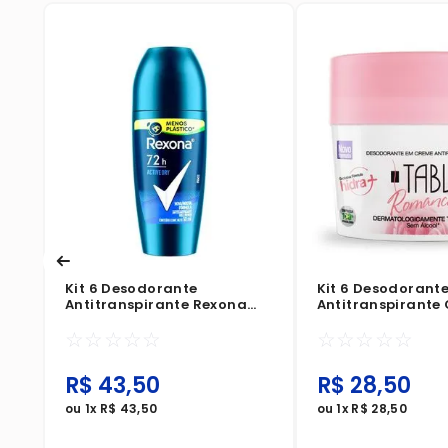
ml
Kit 6 Desodorante
Kit 6 Desodorant
Antitranspirante Rexona
Antitranspirante
Roll-On Men Active Dry
Tabu Hidra+ Rom
☆
☆
☆
☆
☆
☆
☆
☆
☆
☆
50ml
R$
43
,
50
R$
28
,
50
ou
1
x
R$
43
,
50
ou
1
x
R$
28
,
50