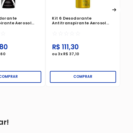
odorante
Kit 6 Desodorante
irante Aerosol
Antitranspirante Aerosol
isible 72h 250ml
Rexona Men V8 72h 250ml
☆
☆
☆
☆
☆
☆
☆
80
R$
111
,
30
R
,
60
ou
3
x
R$
37
,
10
ou
COMPRAR
COMPRAR
ar!