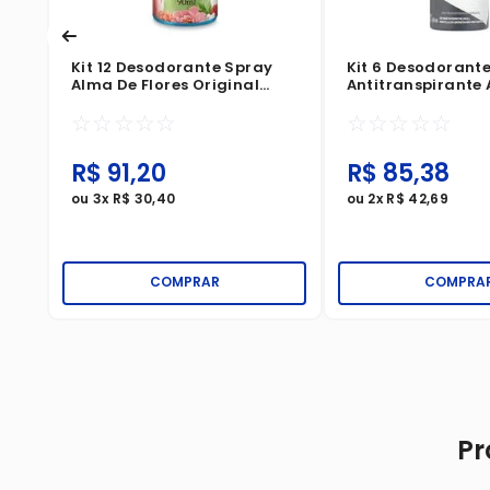
Kit 12 Desodorante Spray
Kit 6 Desodorant
Alma De Flores Original
Antitranspirante 
90ml
Men Invisible Dry
☆
☆
☆
☆
☆
☆
☆
☆
☆
☆
R$
91
,
20
R$
85
,
38
ou
3
x
R$
30
,
40
ou
2
x
R$
42
,
69
COMPRAR
COMPRA
Pr