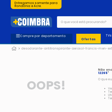
Entregamos somente para
Rondônia e Acre.
O que você está procurando?
TVs
Compre por departamento
Ofertas
desodorante-antitranspirante-aerosol-francis-men-ex
Não enc
12265
"
OOPS!
O que eu
Ve
Te
Ut
Te