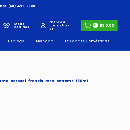
nto:
(69) 3216-2690
Entre ou
Meus
0
cadastre-
Pedidos
se
Bebidas
Mercado
Utilidades Domésticas
ante-aerosol-francis-men-extreme-150ml-