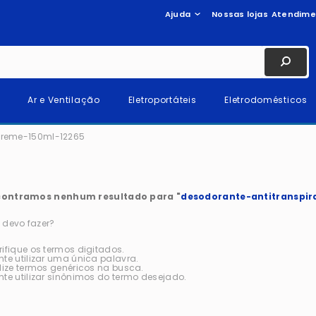
Ajuda
Nossas lojas
Atendime
Ar e Ventilação
Eletroportáteis
Eletrodomésticos
treme-150ml-12265
ontramos nenhum resultado para "
desodorante-antitranspir
 devo fazer?
rifique os termos digitados.
nte utilizar uma única palavra.
ilize termos genéricos na busca.
nte utilizar sinônimos do termo desejado.