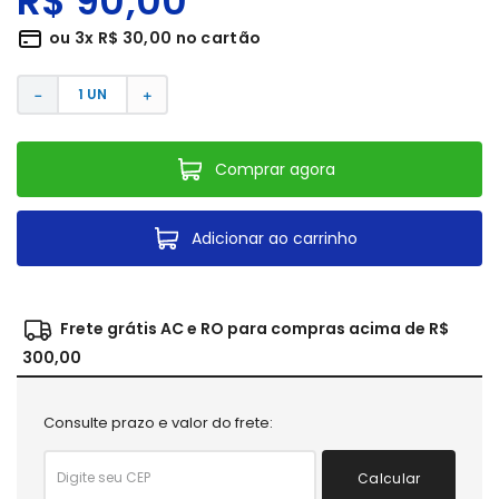
R$
90
,
00
ou
3
x
R$
30
,
00
no cartão
－
＋
Comprar agora
Adicionar ao carrinho
Frete grátis AC e RO para compras acima de R$
300,00
Consulte prazo e valor do frete:
Calcular