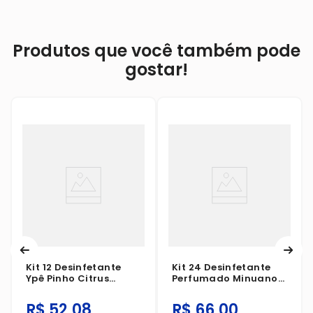
Produtos que você também pode
gostar!
Kit 12 Desinfetante
Kit 24 Desinfetante
Ypê Pinho Citrus
Perfumado Minuano
500ml
Lavanda 500ml
R$
52
,
08
R$
66
,
00