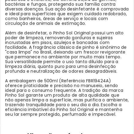
bactérias e fungos, protegendo sua família contra
diversas doenças. Sua ação desinfetante é comprovada
e ideal para superfícies que exigem cuidado redobrado,
como banheiros, áreas de serviço e locais com
circulação de animais de estimação.
Além de desinfetar, o Pinho Sol Original possui um alto
poder de limpeza, removendo gorduras e sujeiras
incrustadas em pisos, azulejos e bancadas com
facilidade. A fragrância clássica de pinho é sinônimo de
"casa limpa" no Brasil, deixando um frescor revigorante
que permanece no ambiente por muito mais tempo.
Sua versatilidade permite o uso tanto diluído para a
limpeza diária, quanto puro para uma desinfecção
profunda e neutralização de odores desagradáveis.
A embalagem de 500ml (Referência FBR19424A)
oferece praticidade e precisão no manuseio, sendo
ideal para o consumo frequente. A tradição da marca
Pinho Sol garante um produto de alta qualidade que
não apenas limpa a superfície, mas purifica o ambiente,
trazendo tranquilidade para o seu dia a dia. Escolha a
eficiência imbatível do Pinho Sol Original e mantenha
seu lar sempre protegido, perfumado e impecável.