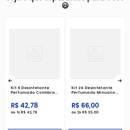
😃
Kit 6 Desinfetante
Kit 24 Desinfetante
Perfumado Coimbra
Perfumado Minuano
Limão 2 Litros
Lavanda 500ml
R$
42
,
78
R$
66
,
00
ou
1
x
R$
42
,
78
ou
2
x
R$
33
,
00