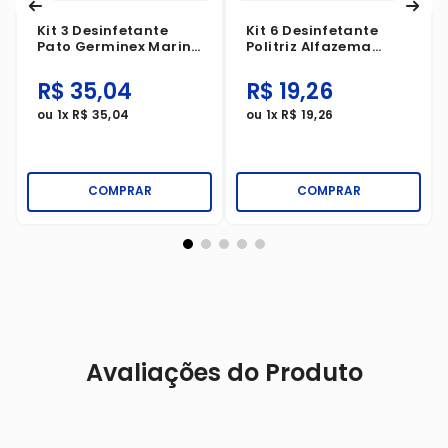
Kit 3 Desinfetante
Kit 6 Desinfetante
Pato Germinex Marine
Politriz Alfazema
500ml
500ml
R$
35
,
04
R$
19
,
26
ou
1
x
R$
35
,
04
ou
1
x
R$
19
,
26
COMPRAR
COMPRAR
Avaliações do Produto