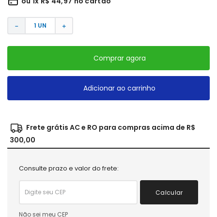
ou
1
x
R$
44
,
97
no cartão
－
＋
Comprar agora
Adicionar ao carrinho
Frete grátis AC e RO para compras acima de R$
300,00
Consulte prazo e valor do frete:
Calcular
Não sei meu CEP