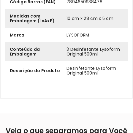
Código Barras (EAN)
7894650938478
Medidas com
10 cm x 28 cm x 5 cm
Embalagem (LxAxP)
Marca
LYSOFORM
Conteúdo da
3 Desinfetante Lysoform
Embalagem
Original 500ml
Desinfetante Lysoform
Descrição do Produto
Original 500ml
Veja o que separamos para Você