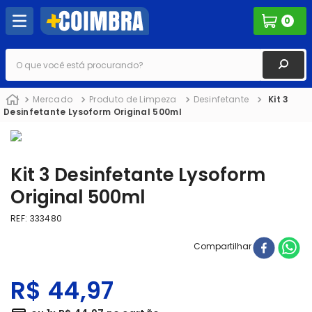
0
O que você está procurando?
Mercado
Produto de Limpeza
Desinfetante
Kit 3
Desinfetante Lysoform Original 500ml
Kit 3 Desinfetante Lysoform
Original 500ml
REF
:
333480
Compartilhar
R$
44
,
97