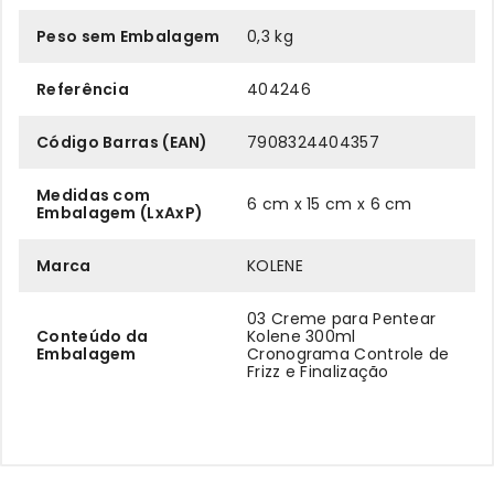
Peso sem Embalagem
0,3 kg
Referência
404246
Código Barras (EAN)
7908324404357
Medidas com
6 cm x 15 cm x 6 cm
Embalagem (LxAxP)
Marca
KOLENE
03 Creme para Pentear
Conteúdo da
Kolene 300ml
Embalagem
Cronograma Controle de
Frizz e Finalização