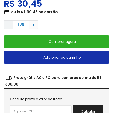
R$
30
,
45
ou
1
x
R$
30
,
45
no cartão
－
＋
Comprar agora
Adicionar ao carrinho
Frete grátis AC e RO para compras acima de R$
300,00
Consulte prazo e valor do frete:
Calcular