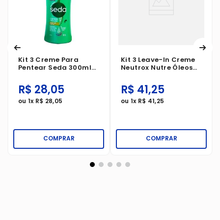
Kit 3 Creme Para
Kit 3 Leave-In Creme
Pentear Seda 300ml
Neutrox Nutre Óleos
Cachos Definidos
200ml
R$
28
,
05
R$
41
,
25
ou
1
x
R$
28
,
05
ou
1
x
R$
41
,
25
COMPRAR
COMPRAR