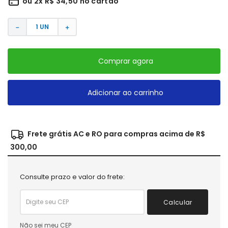
ou
2
x
R$
34
,
50
no cartão
－
＋
Comprar agora
Adicionar ao carrinho
Frete grátis AC e RO para compras acima de R$
300,00
Consulte prazo e valor do frete:
Calcular
Não sei meu CEP