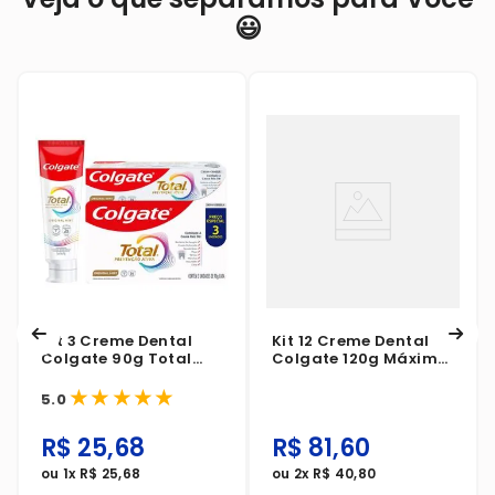
😃
Kit 3 Creme Dental
Kit 12 Creme Dental
Colgate 90g Total
Colgate 120g Máxima
Prevenção Ativa
Proteção Anticáries
★
★
★
★
★
Original Mint
Menta Refrescante
5.0
R$
25
,
68
R$
81
,
60
ou
1
x
R$
25
,
68
ou
2
x
R$
40
,
80