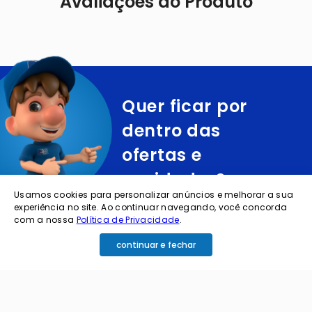
Avaliações do Produto
Quer ficar por
dentro das
ofertas e
novidades?
Usamos cookies para personalizar anúncios e melhorar a sua
experiência no site. Ao continuar navegando, você concorda
cadastre o seu e-mail abaixo para receber ofertas exclusivas
com a nossa
Política de Privacidade
.
continuar e fechar