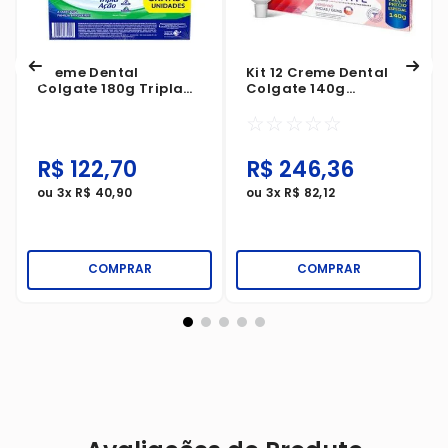
Creme Dental
Kit 12 Creme Dental
Colgate 180g Tripla
Colgate 140g
Ação Menta Original
Sensitive Pro Alívio
☆
☆
☆
☆
☆
Pack 1X15 Grátis 3
Imediato Gengivas
Unidades
R$
122
,
70
R$
246
,
36
ou
3
x
R$
40
,
90
ou
3
x
R$
82
,
12
COMPRAR
COMPRAR