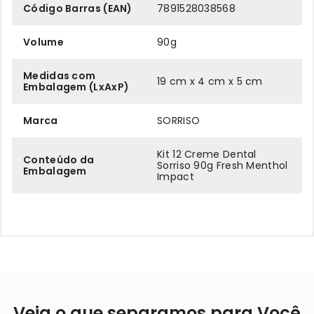
Código Barras (EAN)
7891528038568
Volume
90g
Medidas com
19 cm x 4 cm x 5 cm
Embalagem (LxAxP)
Marca
SORRISO
Kit 12 Creme Dental
Conteúdo da
Sorriso 90g Fresh Menthol
Embalagem
Impact
Veja o que separamos para Você