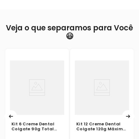
Veja o que separamos para Você
😃
Kit 6 Creme Dental
Kit 12 Creme Dental
Colgate 90g Total
Colgate 120g Máxima
Prevenção Ativa
Proteção Anticáries
Original Mint Leve 6
Menta Refrescante