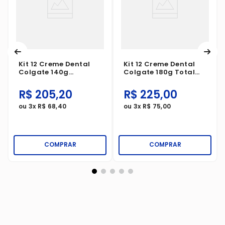
Kit 12 Creme Dental
Kit 12 Creme Dental
Colgate 140g
Colgate 180g Total
Luminous White
Prevenção Ativa
Brilliant Mint
Original Mint
R$
205
,
20
R$
225
,
00
ou
3
x
R$
68
,
40
ou
3
x
R$
75
,
00
COMPRAR
COMPRAR