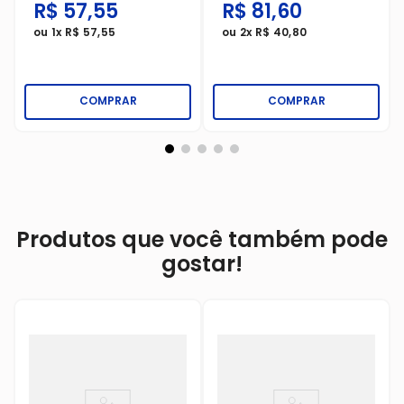
R$
57
,
55
R$
81
,
60
Pague 5
ou
1
x
R$
57
,
55
ou
2
x
R$
40
,
80
COMPRAR
COMPRAR
Produtos que você também pode
gostar!