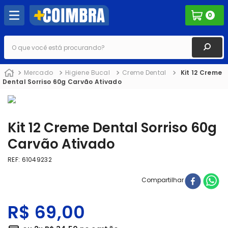
0
O que você está procurando?
Mercado
Higiene Bucal
Creme Dental
Kit 12 Creme
Dental Sorriso 60g Carvão Ativado
Kit 12 Creme Dental Sorriso 60g
Carvão Ativado
REF
:
61049232
Compartilhar
R$
69
,
00