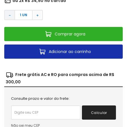
ou
2
x
R$
34
,
50
no cartão
－
＋
Comprar agora
Adicionar ao carrinho
Frete grátis AC e RO para compras acima de R$
300,00
Consulte prazo e valor do frete:
Calcular
Não sei meu CEP