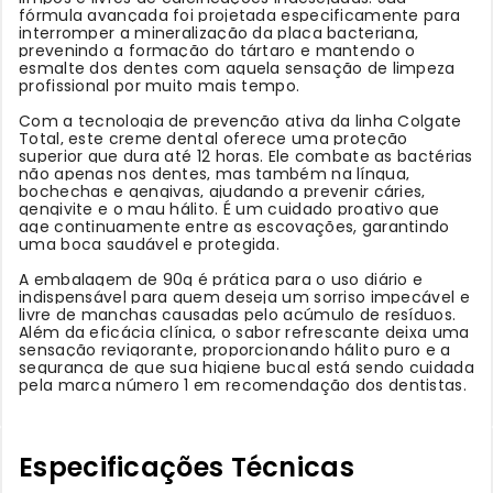
fórmula avançada foi projetada especificamente para
interromper a mineralização da placa bacteriana,
prevenindo a formação do tártaro e mantendo o
esmalte dos dentes com aquela sensação de limpeza
profissional por muito mais tempo.
Com a tecnologia de prevenção ativa da linha Colgate
Total, este creme dental oferece uma proteção
superior que dura até 12 horas. Ele combate as bactérias
não apenas nos dentes, mas também na língua,
bochechas e gengivas, ajudando a prevenir cáries,
gengivite e o mau hálito. É um cuidado proativo que
age continuamente entre as escovações, garantindo
uma boca saudável e protegida.
A embalagem de 90g é prática para o uso diário e
indispensável para quem deseja um sorriso impecável e
livre de manchas causadas pelo acúmulo de resíduos.
Além da eficácia clínica, o sabor refrescante deixa uma
sensação revigorante, proporcionando hálito puro e a
segurança de que sua higiene bucal está sendo cuidada
pela marca número 1 em recomendação dos dentistas.
Especificações Técnicas