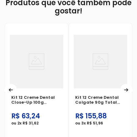
Produtos que você também pode
gostar!
Kit 12 Creme Dental
Kit 12 Creme Dental
Close-Up 100g
Colgate 90g Total
Liquifresh Carvão
Prevenção Ativa
Ativado Menta
Original Mint
R$
63
,
24
R$
155
,
88
ou
2
x
R$
31
,
62
ou
3
x
R$
51
,
96