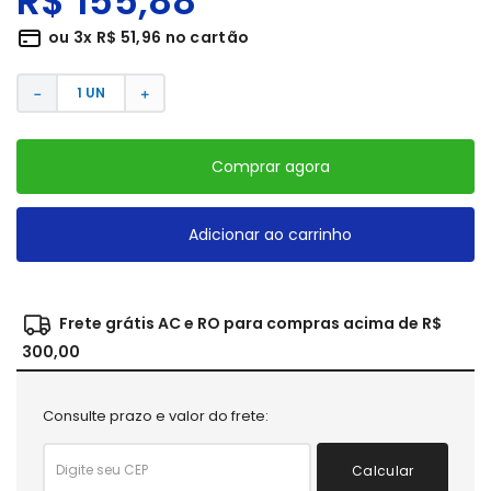
R$
155
,
88
ou
3
x
R$
51
,
96
no cartão
－
＋
Comprar agora
Adicionar ao carrinho
Frete grátis AC e RO para compras acima de R$
300,00
Consulte prazo e valor do frete:
Calcular