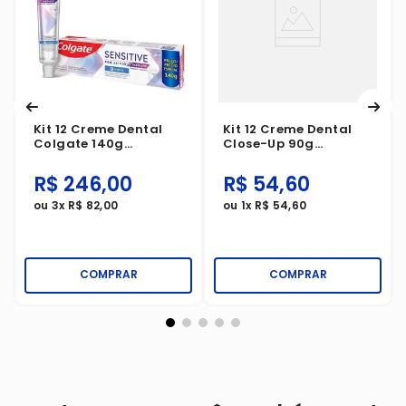
Kit 12 Creme Dental
Kit 12 Creme Dental
Colgate 140g
Close-Up 90g
Sensitive Pro Alívio
Proteção 360° Fresh
Imediato Original
Menthol Paradise
R$
246
,
00
R$
54
,
60
ou
3
x
R$
82
,
00
ou
1
x
R$
54
,
60
COMPRAR
COMPRAR