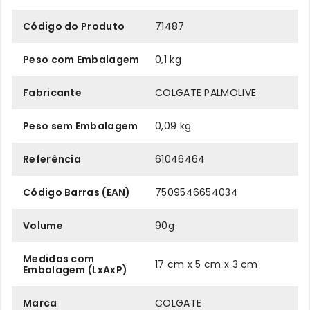
Código do Produto
71487
Peso com Embalagem
0,1 kg
Fabricante
COLGATE PALMOLIVE
Peso sem Embalagem
0,09 kg
Referência
61046464
Código Barras (EAN)
7509546654034
Volume
90g
Medidas com
17 cm x 5 cm x 3 cm
Embalagem (LxAxP)
Marca
COLGATE