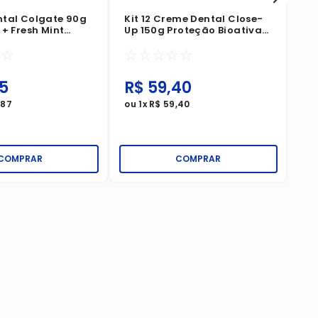
tal Colgate 90g
Kit 12 Creme Dental Close-
+ Fresh Mint
Up 150g Proteção Bioativa
otal Prevenção
Bloqueio Anti-Cáries
☆
☆
☆
☆
☆
☆
☆
a Leve 6 Pague 5
5
R$
59
,
40
R
,
87
ou
1
x
R$
59
,
40
ou
COMPRAR
COMPRAR