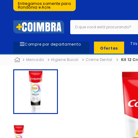
Entregamos somente para
Rondônia e Acre.
O que você está procurando?
TVs
Compre por departamento
Ofertas
Mercado
Higiene Bucal
Creme Dental
Kit 12 