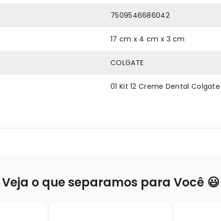
7509546686042
17 cm x 4 cm x 3 cm
COLGATE
01 Kit 12 Creme Dental Colgat
Veja o que separamos para Você 😃