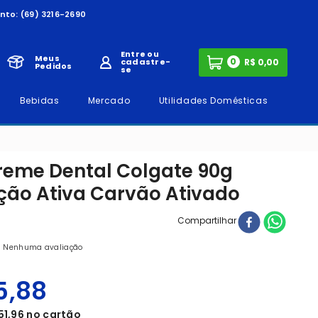
nto:
(69) 3216-2690
Entre ou
Meus
0
cadastre-
Pedidos
se
Bebidas
Mercado
Utilidades Domésticas
Creme Dental Colgate 90g
ção Ativa Carvão Ativado
Compartilhar
Nenhuma avaliação
5
,
88
51
,
96
no cartão