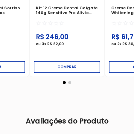
al Sorriso
Kit 12 Creme Dental Colgate
Creme Den
os
140g Sensitive Pro Alívio
Whitening 
Imediato Original
Colgate T
☆
☆
☆
☆
☆
☆
☆
☆
Ativa Cad
R$
246
,
00
R$
61
,
7
ou
3
x
R$
82
,
00
ou
2
x
R$
30
R
COMPRAR
Avaliações do Produto