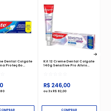
Ki
90
Im
☆
eme Dental Colgate
Kit 12 Creme Dental Colgate
ma Proteção
140g Sensitive Pro Alívio
s Menta
Imediato Original
☆
☆
☆
☆
☆
☆
☆
te
0
R$
246
,
00
R
,
80
ou
3
x
R$
82
,
00
ou
COMPRAR
COMPRAR