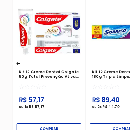
ate
va
Kit 12 Creme Dental Colgate
Kit 12 Creme Dent
50g Total Prevenção Ativa
180g Tripla Limpe
Original Mint Leve 12 Pague
Completa
☆
☆
☆
☆
☆
☆
☆
☆
☆
☆
10
R$
57
,
17
R$
89
,
40
ou
1
x
R$
57
,
17
ou
2
x
R$
44
,
70
COMPRAR
COMPRA