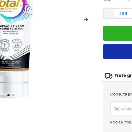
－
Frete g
Consulte pr
Não sei meu