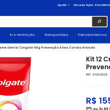
Ajuda
Nossas lojas
Atendime
Ar e Ventilação
Eletroportáteis
Eletrodomésticos
Creme Dental Colgate 90g Prevenção Ativa Carvão Ativado
Kit 12 
Preven
REF
:
61054525
☆
☆
☆
☆
☆
R$
15
ou
3
x
R$