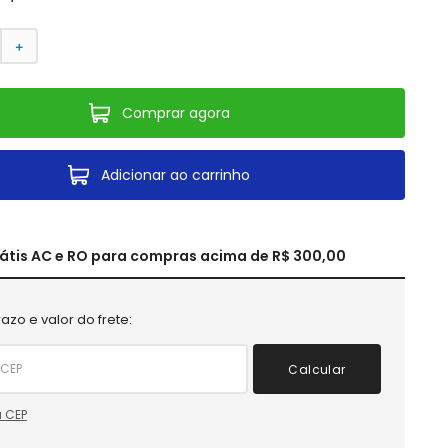
＋
Comprar agora
Adicionar ao carrinho
rátis AC e RO para compras acima de R$ 300,00
azo e valor do frete:
Calcular
 CEP