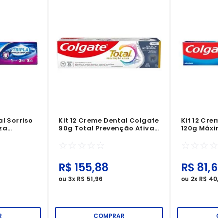
al Sorriso
Kit 12 Creme Dental Colgate
Kit 12 Cr
za
90g Total Prevenção Ativa
120g Máxi
Limpeza Interdental
Anticárie
☆
☆
☆
☆
☆
☆
☆
☆
Refrescan
R$
155
,
88
R$
81
,
6
ou
3
x
R$
51
,
96
ou
2
x
R$
40
R
COMPRAR