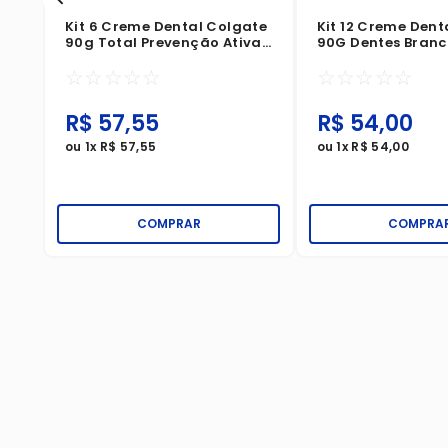
Kit 6 Creme Dental Colgate
Kit 12 Creme Dent
90g Total Prevenção Ativa
90G Dentes Branc
Original Mint Leve 6 Pague
☆
☆
☆
☆
☆
☆
☆
☆
☆
☆
5
R$
57
,
55
R$
54
,
00
ou
1
x
R$
57
,
55
ou
1
x
R$
54
,
00
COMPRAR
COMPRA