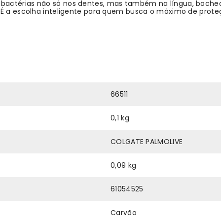
bactérias não só nos dentes, mas também na língua, boche
. É a escolha inteligente para quem busca o máximo de prot
66511
0,1 kg
COLGATE PALMOLIVE
0,09 kg
61054525
Carvão