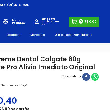
nto:
(69) 3216-2690
Entre ou
Meus
0
cadastre-
Pedidos
se
Bebidas
Mercado
Utilidades Domésticas
Creme Dental Colgate 60g
ve Pro Alívio Imediato Original
Compartilhar
Nenhuma avaliação
0
,
40
46
,
80
no cartão