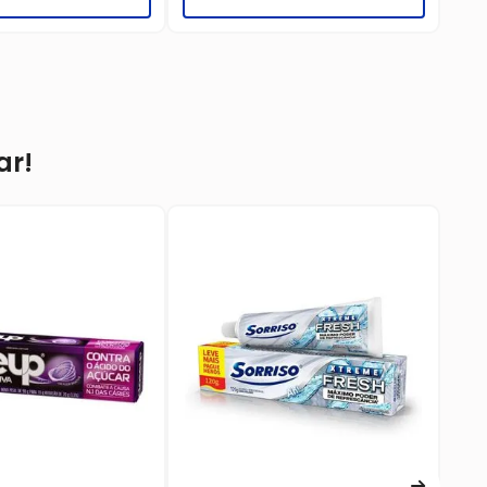
ar!
Ki
Up
☆