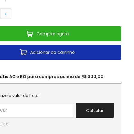
＋
Comprar agora
Adicionar ao carrinho
rátis AC e RO para compras acima de R$ 300,00
azo e valor do frete:
Calcular
 CEP