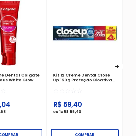
Ki
Up
☆
eme Dental Colgate
Kit 12 Creme Dental Close-
ous White Glow
Up 150g Proteção Bioativa
Bloqueio Anti-Cáries
☆
☆
☆
☆
☆
☆
☆
,
04
R$
59
,
40
R
,
68
ou
1
x
R$
59
,
40
ou
COMPRAR
COMPRAR