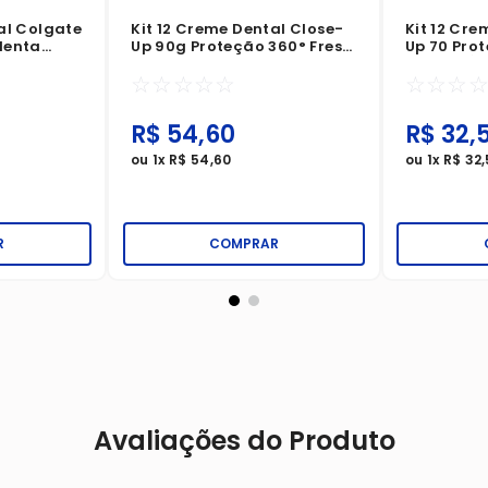
al Colgate
Kit 12 Creme Dental Close-
Kit 12 Cre
Menta
Up 90g Proteção 360° Fresh
Up 70 Pro
Red Hot
Contra Ác
☆
☆
☆
☆
☆
☆
☆
☆
R$
54
,
60
R$
32
,
ou
1
x
R$
54
,
60
ou
1
x
R$
32
,
R
COMPRAR
Avaliações do Produto