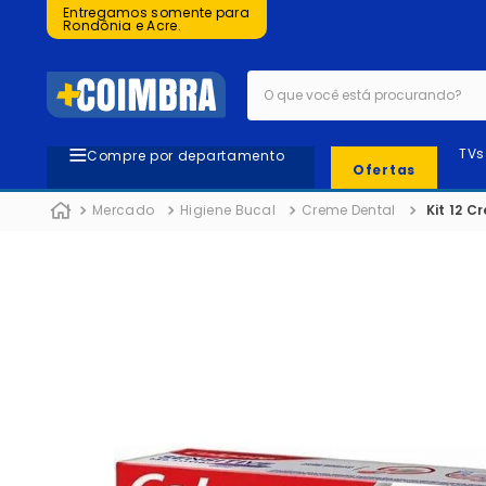
Entregamos somente para
Rondônia e Acre.
O que você está procurando?
TVs
Compre por departamento
Ofertas
Mercado
Higiene Bucal
Creme Dental
Kit 12 C