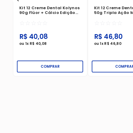
Kit 12 Creme Dental Kolynos
Kit 12 Creme Dent
90g Flúor + Cálcio Edição
50g Tripla Ação 
Limitada
Original
☆
☆
☆
☆
☆
☆
☆
☆
☆
☆
R$
40
,
08
R$
46
,
80
ou
1
x
R$
40
,
08
ou
1
x
R$
46
,
80
COMPRAR
COMPRA