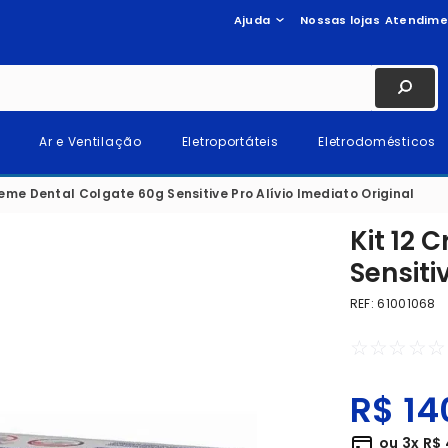
Ajuda
Nossas lojas
Atendime
Ar e Ventilação
Eletroportáteis
Eletrodomésticos
reme Dental Colgate 60g Sensitive Pro Alívio Imediato Original
Kit 12 
Sensiti
REF
:
61001068
☆
☆
☆
☆
☆
R$
14
ou
3
x
R$