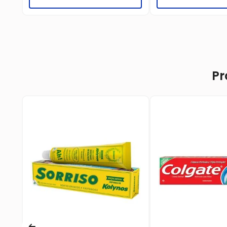
Pr
ate
va