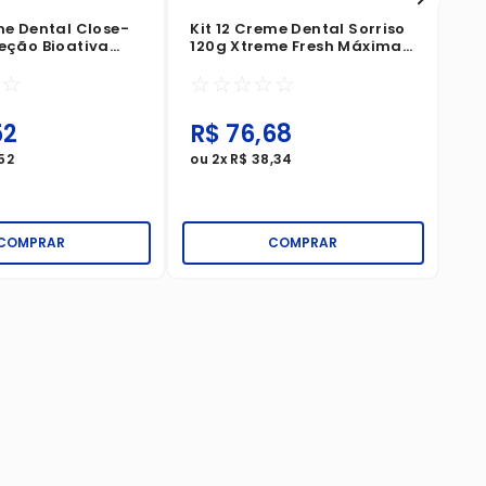
me Dental Close-
Kit 12 Creme Dental Sorriso
teção Bioativa
120g Xtreme Fresh Máxima
ido Do Açúcar
Poder De Resfrescância
☆
☆
☆
☆
☆
☆
☆
52
R$
76
,
68
R
52
ou
2
x
R$
38
,
34
ou
COMPRAR
COMPRAR