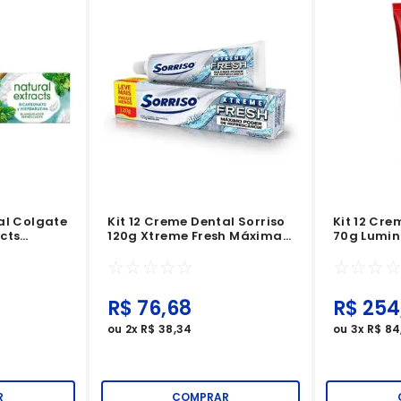
al Colgate
Kit 12 Creme Dental Sorriso
Kit 12 Cr
cts
120g Xtreme Fresh Máxima
70g Lumin
telã
Poder De Resfrescância
☆
☆
☆
☆
☆
☆
☆
☆
R$
76
,
68
R$
254
ou
2
x
R$
38
,
34
ou
3
x
R$
84
R
COMPRAR