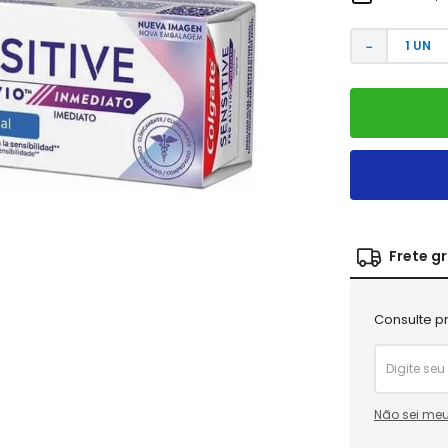
－
Frete g
Consulte pr
Não sei meu