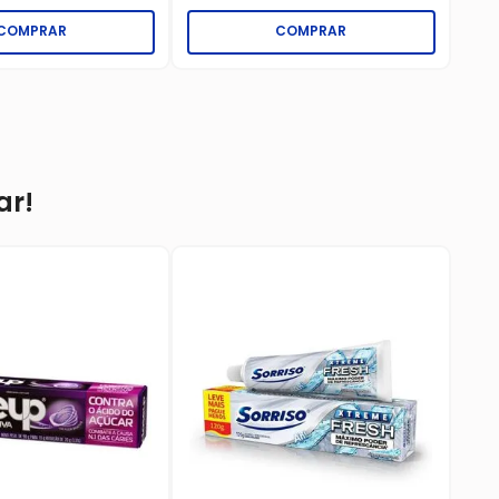
COMPRAR
COMPRAR
ar!
Ki
90
Im
☆