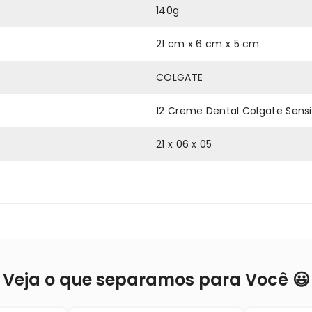
140g
21 cm x 6 cm x 5 cm
COLGATE
12 Creme Dental Colgate Sensit
21 x 06 x 05
Veja o que separamos para Você 😃