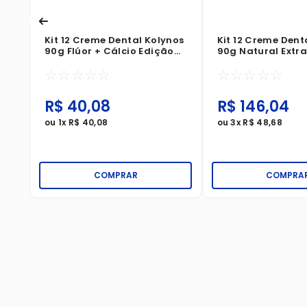
Kit 12 Creme Dental Kolynos
Kit 12 Creme Dent
90g Flúor + Cálcio Edição
90g Natural Extra
Limitada
Bicarbonato E Hor
☆
☆
☆
☆
☆
☆
☆
☆
☆
☆
R$
40
,
08
R$
146
,
04
ou
1
x
R$
40
,
08
ou
3
x
R$
48
,
68
COMPRAR
COMPRA