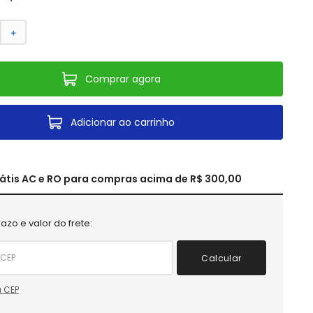
＋
Comprar agora
Adicionar ao carrinho
rátis AC e RO para compras acima de R$ 300,00
azo e valor do frete:
Calcular
 CEP