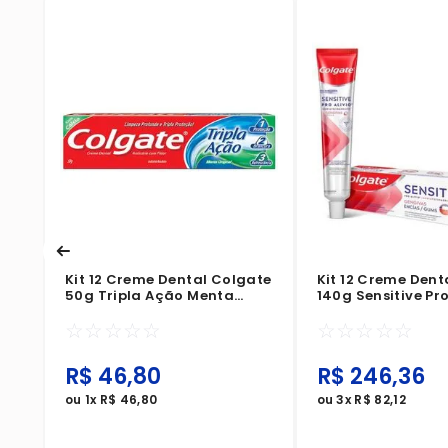
ate
Kit 12 Creme Dental Colgate
Kit 12 Creme Dent
50g Tripla Ação Menta
140g Sensitive Pro
Original
Imediato Gengiv
☆
☆
☆
☆
☆
☆
☆
☆
☆
☆
R$
46
,
80
R$
246
,
36
ou
1
x
R$
46
,
80
ou
3
x
R$
82
,
12