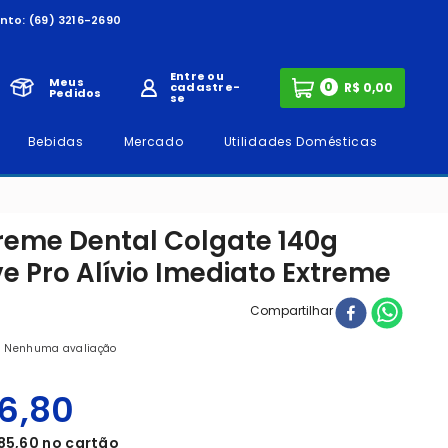
nto:
(69) 3216-2690
Entre ou
Meus
0
cadastre-
Pedidos
se
Bebidas
Mercado
Utilidades Domésticas
Creme Dental Colgate 140g
ve Pro Alívio Imediato Extreme
Compartilhar
Nenhuma avaliação
6
,
80
85
,
60
no cartão