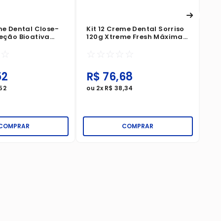
me Dental Close-
Kit 12 Creme Dental Sorriso
teção Bioativa
120g Xtreme Fresh Máxima
ido Do Açúcar
Poder De Resfrescância
☆
☆
☆
☆
☆
☆
☆
52
R$
76
,
68
R
52
ou
2
x
R$
38
,
34
ou
COMPRAR
COMPRAR