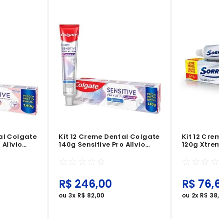
al Colgate
Kit 12 Creme Dental Colgate
Kit 12 Cre
 Alívio
140g Sensitive Pro Alívio
120g Xtre
as
Imediato Original
Poder De 
☆
☆
☆
☆
☆
☆
☆
☆
R$
246
,
00
R$
76
,
ou
3
x
R$
82
,
00
ou
2
x
R$
38