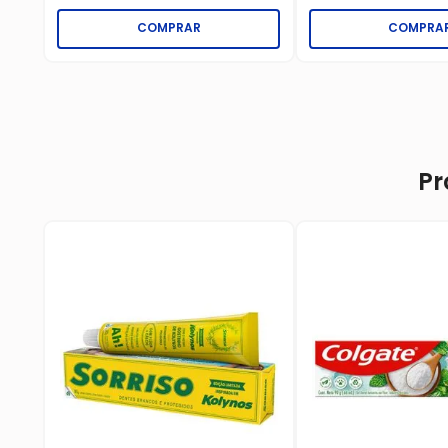
COMPRAR
COMPRA
Pr
ate
va