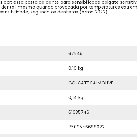
r dor: essa pasta de dente para sensibilidade colgate sensit
ade dental, mesmo quando provocada por temperaturas extr
ensibilidade, segundo os dentistas (brmo 2022).
67549
0,16 kg
COLGATE PALMOLIVE
0,14 kg
61035746
7509546688022