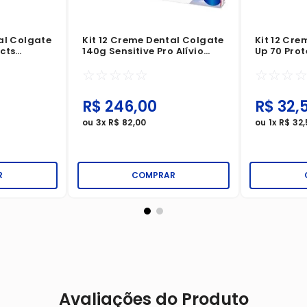
al Colgate
Kit 12 Creme Dental Colgate
Kit 12 Cre
cts
140g Sensitive Pro Alívio
Up 70 Pro
telã
Imediato Original
Contra Ác
☆
☆
☆
☆
☆
☆
☆
☆
R$
246
,
00
R$
32
,
ou
3
x
R$
82
,
00
ou
1
x
R$
32
,
R
COMPRAR
Avaliações do Produto