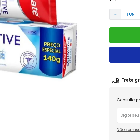
－
Frete g
Consulte pr
Não sei meu