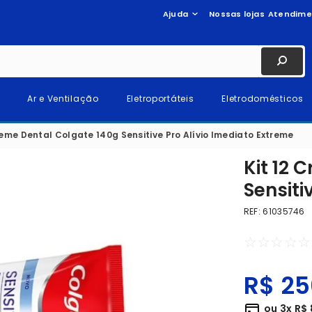
Ajuda
Nossas lojas
Atendime
Ar e Ventilação
Eletroportáteis
Eletrodomésticos
reme Dental Colgate 140g Sensitive Pro Alívio Imediato Extreme
Kit 12 
Sensiti
REF
:
61035746
☆
☆
☆
☆
☆
R$
25
ou
3
x
R$