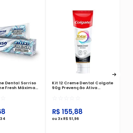
Ki
Up
Bl
☆
me Dental Sorriso
Kit 12 Creme Dental Colgate
me Fresh Máxima
90g Prevenção Ativa
Resfrescância
Carvão Ativado
☆
☆
☆
☆
☆
☆
☆
68
R$
155
,
88
R
,
34
ou
3
x
R$
51
,
96
ou