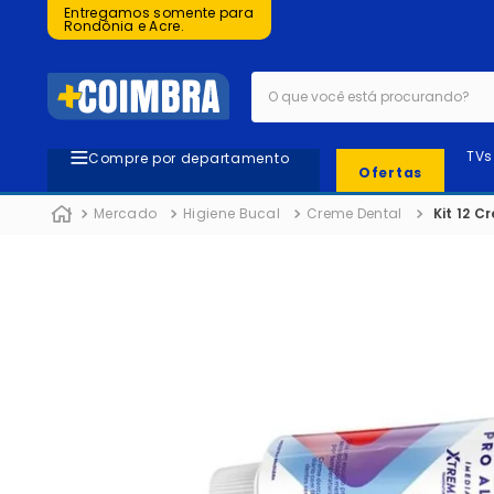
Entregamos somente para
Rondônia e Acre.
O que você está procurando?
TVs
Compre por departamento
Ofertas
Mercado
Higiene Bucal
Creme Dental
Kit 12 C