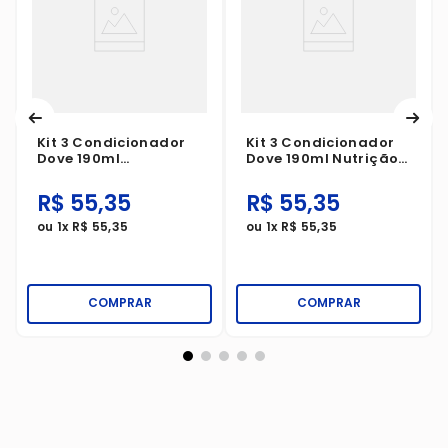
Kit 3 Condicionador
Kit 3 Condicionador
Dove 190ml
Dove 190ml Nutrição
Umectação + Coco
+ Tri-Óleos
Antioxi
R$
55
,
35
R$
55
,
35
ou
1
x
R$
55
,
35
ou
1
x
R$
55
,
35
COMPRAR
COMPRAR