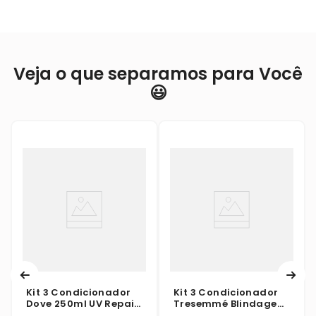
Veja o que separamos para Você
😃
Kit 3 Condicionador
Kit 3 Condicionador
Dove 250ml UV Repair
Tresemmé Blindagem
& Glow + Ferúlico
Antiumidade 650ml