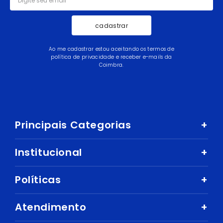
cadastrar
Ao me cadastrar estou aceitando os termos de
política de privacidade e receber e-mails da
Coimbra.
Principais Categorias
+
Celular e Smartphone
Institucional
+
Sandálias
Nossa História
Políticas
+
Áudio
Nossas Lojas
Mercado
Como comprar
Atendimento
+
Trabalhe Conosco
Ar e Ventilação
Política de Privacidade