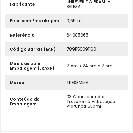
UNILEVER DO BRASIL -
Fabricante
BELEZA
Peso sem Embalagem
0,65 kg
Referência
64985965
Código Barras (EAN)
7891150091160
Medidas com
7 cm x 24 cm x 7 cm
Embalagem (LxAxP)
Marca
TRESEMME
03 Condicionador
Conteúdo da
Tresemmé Hidratação
Embalagem
Profunda 650ml