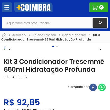
0
O que você está procurando?
Mercado
Higiene Pessoal
Condicionador
Kit 3
Condicionador Tresemmé 650ml Hidratação Profunda
Kit 3 Condicionador Tresemmé
650ml Hidratação Profunda
REF
:
64985965
Compartilhar
R$
92
,
85