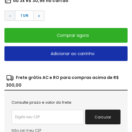
ou
3
x
R$
30
,
95
no cartão
－
＋
Comprar agora
Adicionar ao carrinho
Frete grátis AC e RO para compras acima de R$
300,00
Consulte prazo e valor do frete:
Calcular
Não sei meu CEP