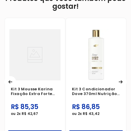
gostar!
Kit 3 Mousse Karina
Kit 3 Condicionador
Fixação Extra Forte
Dove 370ml Nutrição
150ml
+ Tri-Óleos
R$
85
,
35
R$
86
,
85
ou
2
x
R$
42
,
67
ou
2
x
R$
43
,
42