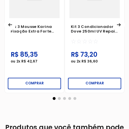
Kit 3 Mousse Karina
Kit 3 Condicionador
Fixação Extra Forte
Dove 250ml UV Repair
150ml
& Glow + Ferúlico
☆
☆
☆
☆
☆
R$
85
,
35
R$
73
,
20
ou
2
x
R$
42
,
67
ou
2
x
R$
36
,
60
COMPRAR
COMPRAR
Produtos que você também pode