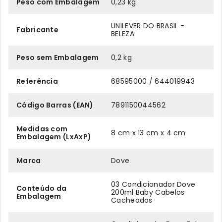
Peso com Embalagem
0,23 kg
UNILEVER DO BRASIL -
Fabricante
BELEZA
Peso sem Embalagem
0,2 kg
Referência
68595000 / 644019943
Código Barras (EAN)
7891150044562
Medidas com
8 cm x 13 cm x 4 cm
Embalagem (LxAxP)
Marca
Dove
03 Condicionador Dove
Conteúdo da
200ml Baby Cabelos
Embalagem
Cacheados