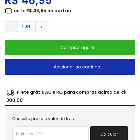
R$
46
,
95
ou
1
x
R$
46
,
95
no cartão
－
＋
Comprar agora
Adicionar ao carrinho
Frete grátis AC e RO para compras acima de R$
300,00
Consulte prazo e valor do frete:
Calcular