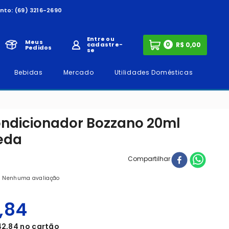
nto:
(69) 3216-2690
Entre ou
Meus
0
cadastre-
Pedidos
se
Bebidas
Mercado
Utilidades Domésticas
Condicionador Bozzano 20ml
eda
Compartilhar
Nenhuma avaliação
,
84
42
,
84
no cartão