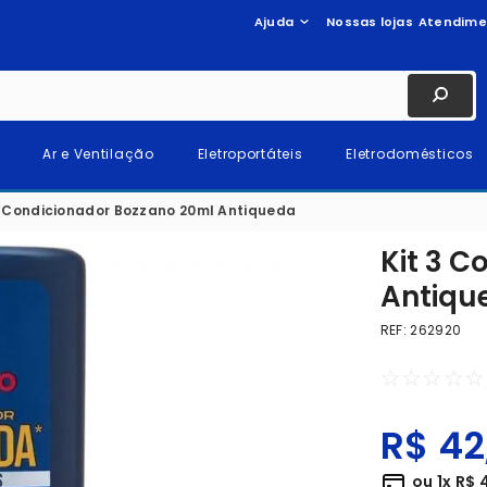
Ajuda
Nossas lojas
Atendime
Ar e Ventilação
Eletroportáteis
Eletrodomésticos
3 Condicionador Bozzano 20ml Antiqueda
Kit 3 
Antiqu
REF
:
262920
☆
☆
☆
☆
☆
R$
42
ou
1
x
R$