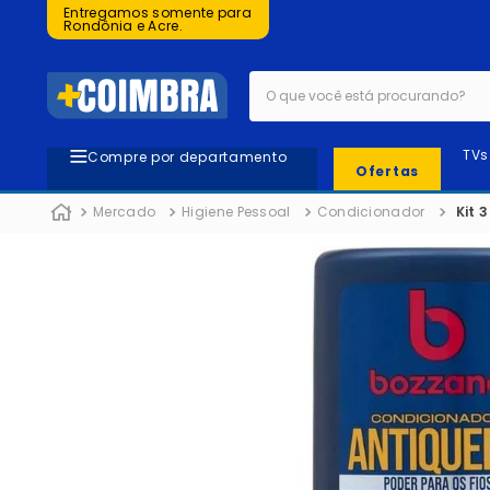
Entregamos somente para
Rondônia e Acre.
O que você está procurando?
TVs
Compre por departamento
Ofertas
Mercado
Higiene Pessoal
Condicionador
Kit 