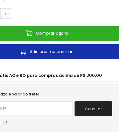
＋
Comprar agora
Adicionar ao carrinho
rátis AC e RO para compras acima de R$ 300,00
azo e valor do frete:
Calcular
 CEP