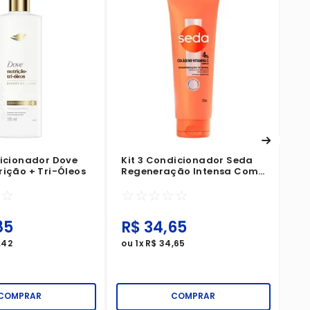
Ki
Gl
☆
dicionador Dove
Kit 3 Condicionador Seda
rição + Tri-Óleos
Regeneração Intensa Com
Colágeno + Vitamina C
☆
☆
☆
☆
☆
☆
☆
Complex 250ml
85
R$
34
,
65
R
,
42
ou
1
x
R$
34
,
65
ou
COMPRAR
COMPRAR