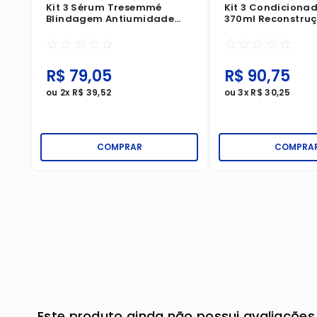
Kit 3 Sérum Tresemmé
Kit 3 Condiciona
Blindagem Antiumidade
370ml Reconstru
170ml
Aminoácido
☆
☆
☆
☆
☆
☆
☆
☆
☆
☆
R$
79
,
05
R$
90
,
75
ou
2
x
R$
39
,
52
ou
3
x
R$
30
,
25
COMPRAR
COMPRA
Este produto ainda não possui avaliações