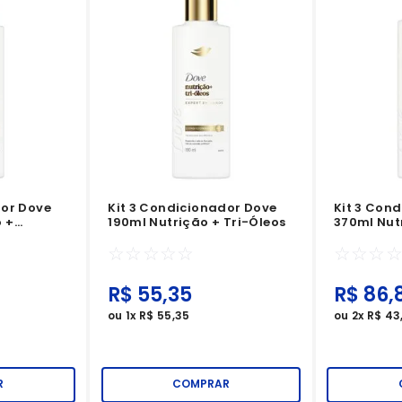
dor Dove
Kit 3 Condicionador Dove
Kit 3 Con
 +
190ml Nutrição + Tri-Óleos
370ml Nut
☆
☆
☆
☆
☆
☆
☆
☆
R$
55
,
35
R$
86
,
ou
1
x
R$
55
,
35
ou
2
x
R$
43
R
COMPRAR