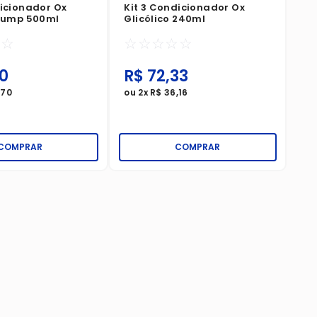
dicionador Ox
Kit 3 Condicionador Ox
 Pump 500ml
Glicólico 240ml
☆
☆
☆
☆
☆
☆
☆
10
R$
72
,
33
R
,
70
ou
2
x
R$
36
,
16
ou
COMPRAR
COMPRAR