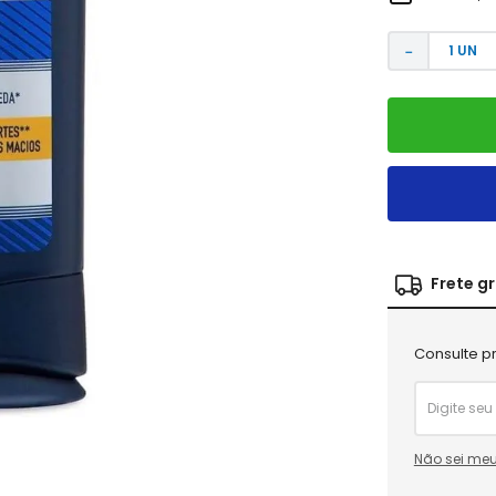
－
Frete g
Consulte pr
Não sei meu