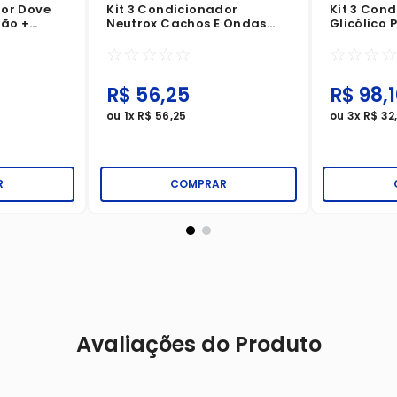
dor Dove
Kit 3 Condicionador
Kit 3 Con
ção +
Neutrox Cachos E Ondas
Glicólico
500ml
☆
☆
☆
☆
☆
☆
☆
☆
R$
56
,
25
R$
98
,
ou
1
x
R$
56
,
25
ou
3
x
R$
32
R
COMPRAR
Avaliações do Produto
.