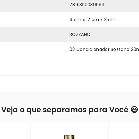
7891350039993
6 cm x 12 cm x 3 cm
BOZZANO
03 Condicionador Bozzano 20
Veja o que separamos para Você 😃