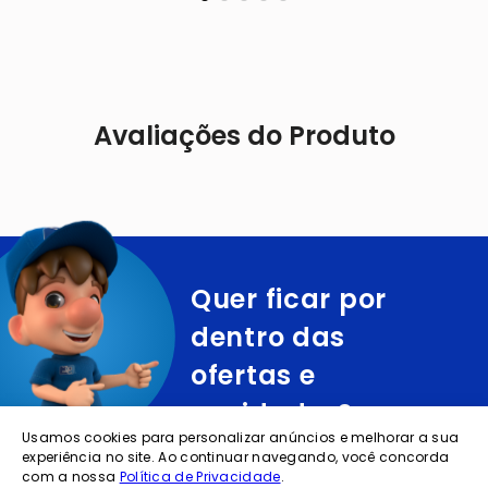
Avaliações do Produto
Quer ficar por
dentro das
ofertas e
novidades?
Usamos cookies para personalizar anúncios e melhorar a sua
experiência no site. Ao continuar navegando, você concorda
cadastre o seu e-mail abaixo para receber ofertas exclusivas
com a nossa
Política de Privacidade
.