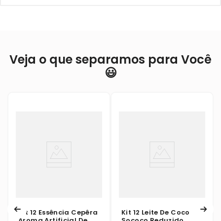
Veja o que separamos para Você
😃
Kit 12 Essência Cepêra
Kit 12 Leite De Coco
Aroma Artificial De
Sococo Reduzido