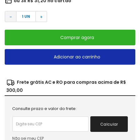
ou
3
x
R$
31
,
20
no cartão
－
＋
Comprar agora
Adicionar ao carrinho
Frete grátis AC e RO para compras acima de R$
300,00
Consulte prazo e valor do frete:
Calcular
Não sei meu CEP