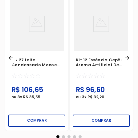
Kit 27 Leite
Kit 12 Essência Cepêra
Condensado Mococa
Aroma Artificial De
Soro De Leite 395g
Baunilha 30ml
☆
☆
☆
☆
☆
☆
☆
☆
☆
☆
R$
106
,
65
R$
96
,
60
ou
3
x
R$
35
,
55
ou
3
x
R$
32
,
20
COMPRAR
COMPRAR