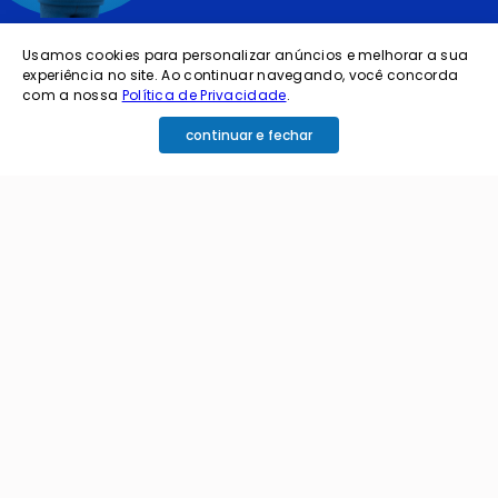
cadastre o seu e-mail abaixo para receber ofertas exclusivas
Usamos cookies para personalizar anúncios e melhorar a sua
experiência no site. Ao continuar navegando, você concorda
com a nossa
Política de Privacidade
.
continuar e fechar
cadastrar
Ao me cadastrar estou aceitando os termos de
política de privacidade e receber e-mails da
Coimbra.
Principais Categorias
+
Celular e Smartphone