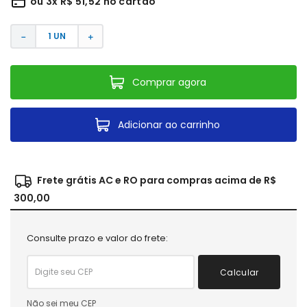
ou
3
x
R$
51
,
52
no cartão
－
＋
Comprar agora
Adicionar ao carrinho
Frete grátis AC e RO para compras acima de R$
300,00
Consulte prazo e valor do frete:
Calcular
Não sei meu CEP