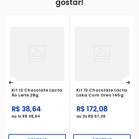
gostar!
Kit 12 Chocolate Lacta
Kit 12 Chocolate Lacta
Ao Leite 28g
Laka Com Oreo 145g
R$
38
,
64
R$
172
,
08
ou
1
x
R$
38
,
64
ou
3
x
R$
57
,
36