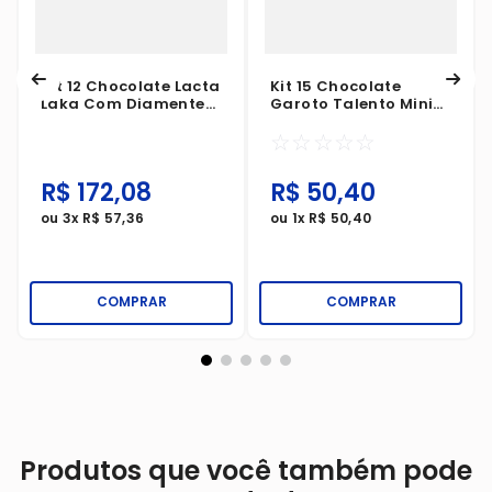
Kit 12 Chocolate Lacta
Kit 15 Chocolate
Laka Com Diamente
Garoto Talento Mini
Negro 145g
Branco Cereais E
☆
☆
☆
☆
☆
Passas 25g
R$
172
,
08
R$
50
,
40
ou
3
x
R$
57
,
36
ou
1
x
R$
50
,
40
COMPRAR
COMPRAR
Produtos que você também pode