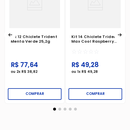
Kit 12 Chiclete Trident
Kit 14 Chiclete Trident
Menta Verde 25,2g
Max Cool Raspberry
16,5g
☆
☆
☆
☆
☆
R$
77
,
64
R$
49
,
28
ou
2
x
R$
38
,
82
ou
1
x
R$
49
,
28
COMPRAR
COMPRAR