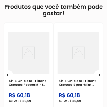
Produtos que você também pode
gostar!
Kit 6 Chiclete Trident
Kit 6 Chiclete Trident
Xsenses PepperMint
Xsenses SpearMint
54g
54g
R$
60
,
18
R$
60
,
18
ou
2
x
R$
30
,
09
ou
2
x
R$
30
,
09