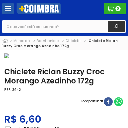
0
O que você está procurando?
Mercado
Bomboniere
Chiclete
Chiclete Riclan
Buzzy Croc Morango Azedinho 172g
Chiclete Riclan Buzzy Croc
Morango Azedinho 172g
REF
:
3642
Compartilhar
R$
6
,
60