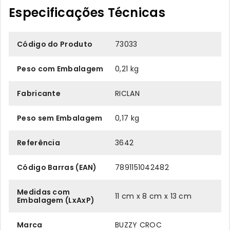
Especificações Técnicas
Código do Produto
73033
Peso com Embalagem
0,21 kg
Fabricante
RICLAN
Peso sem Embalagem
0,17 kg
Referência
3642
Código Barras (EAN)
7891151042482
Medidas com
11 cm x 8 cm x 13 cm
Embalagem (LxAxP)
Marca
BUZZY CROC