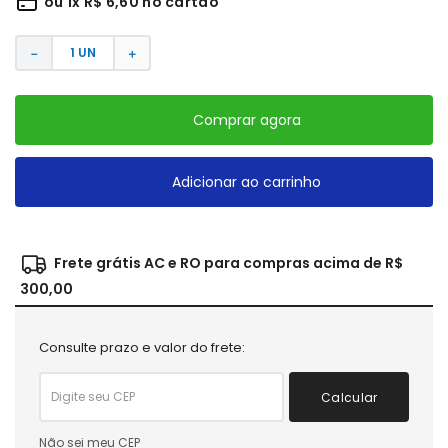
ou
1
x
R$
6
,
60
no cartão
－
＋
Comprar agora
Adicionar ao carrinho
Frete grátis AC e RO para compras acima de R$
300,00
Consulte prazo e valor do frete:
Calcular
Não sei meu CEP