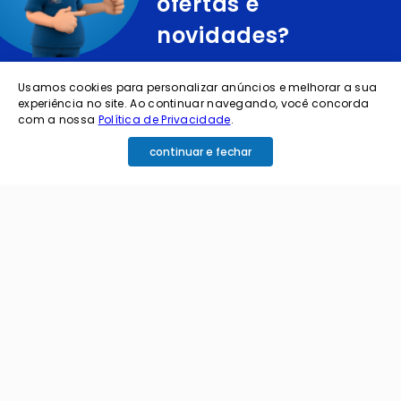
ofertas e
novidades?
cadastre o seu e-mail abaixo para receber ofertas exclusivas
Usamos cookies para personalizar anúncios e melhorar a sua
experiência no site. Ao continuar navegando, você concorda
com a nossa
Política de Privacidade
.
continuar e fechar
cadastrar
Ao me cadastrar estou aceitando os termos de
política de privacidade e receber e-mails da
Coimbra.
Principais Categorias
+