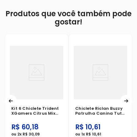
Produtos que você também pode
gostar!
Kit 6 Chiclete Trident
Chiclete Riclan Buzzy
XGamers Citrus Mix
Patrulha Canina Tutti
48,3g
Frutti 360g
R$
60
,
18
R$
10
,
61
ou
2
x
R$
30
,
09
ou
1
x
R$
10
,
61