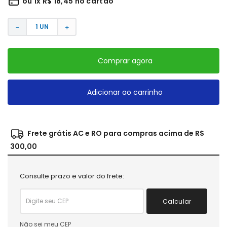
ou
1
x
R$
18
,
45
no cartão
－
＋
Comprar agora
Adicionar ao carrinho
Frete grátis AC e RO para compras acima de R$
300,00
Consulte prazo e valor do frete:
Calcular
Não sei meu CEP