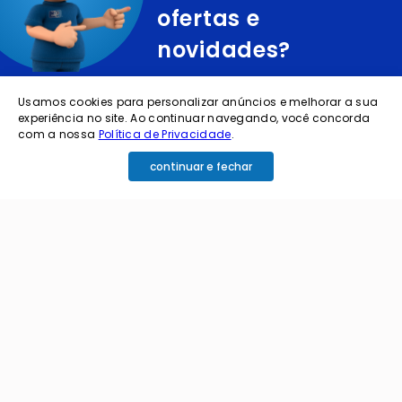
ofertas e
novidades?
cadastre o seu e-mail abaixo para receber ofertas exclusivas
Usamos cookies para personalizar anúncios e melhorar a sua
experiência no site. Ao continuar navegando, você concorda
com a nossa
Política de Privacidade
.
continuar e fechar
cadastrar
Ao me cadastrar estou aceitando os termos de
política de privacidade e receber e-mails da
Coimbra.