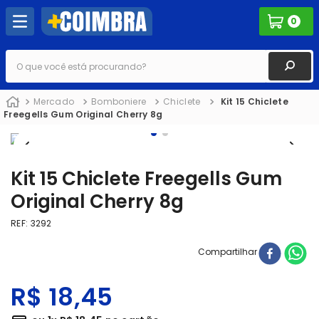
0
O que você está procurando?
Mercado
Bomboniere
Chiclete
Kit 15 Chiclete
Freegells Gum Original Cherry 8g
Kit 15 Chiclete Freegells Gum
Original Cherry 8g
REF
:
3292
Compartilhar
R$
18
,
45