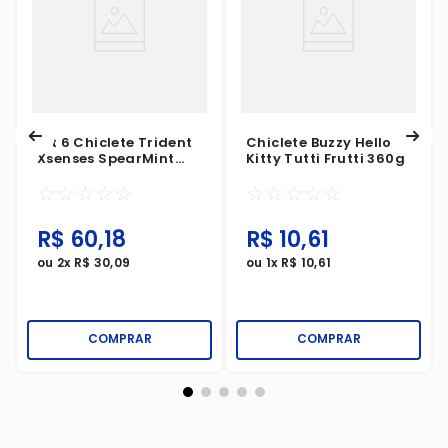
Kit 6 Chiclete Trident
Chiclete Buzzy Hello
Xsenses SpearMint
Kitty Tutti Frutti 360g
54g
☆
☆
☆
☆
☆
☆
☆
☆
☆
☆
R$
60
,
18
R$
10
,
61
ou
2
x
R$
30
,
09
ou
1
x
R$
10
,
61
COMPRAR
COMPRAR