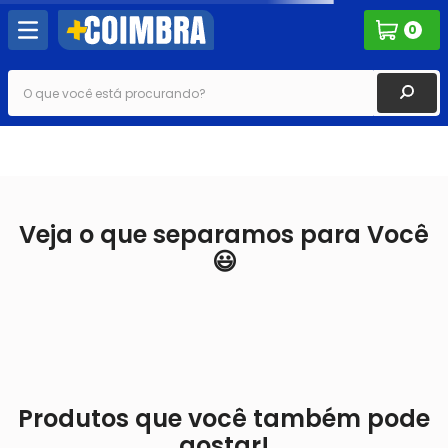
0
O que você está procurando?
TERMOS MAIS BUSCADOS
1
º
ar-condicionado
2
º
freezer
Veja o que separamos para Você
3
º
maquina lavar
😃
4
º
sabão pó
5
º
geladeira
6
º
amaciante
7
º
papel higiênico
Produtos que você também pode
8
º
celular
gostar!