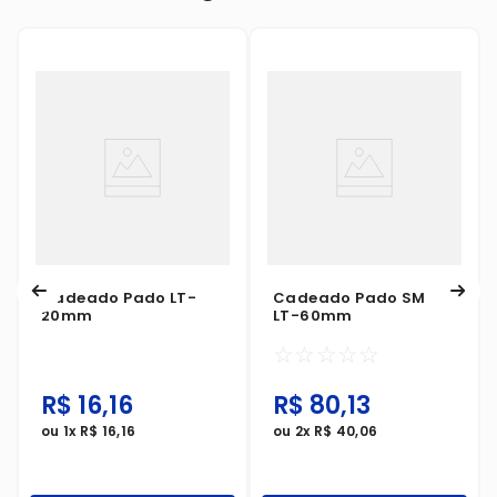
Cadeado Pado LT-
Cadeado Pado SM
20mm
LT-60mm
☆
☆
☆
☆
☆
R$
16
,
16
R$
80
,
13
ou
1
x
R$
16
,
16
ou
2
x
R$
40
,
06