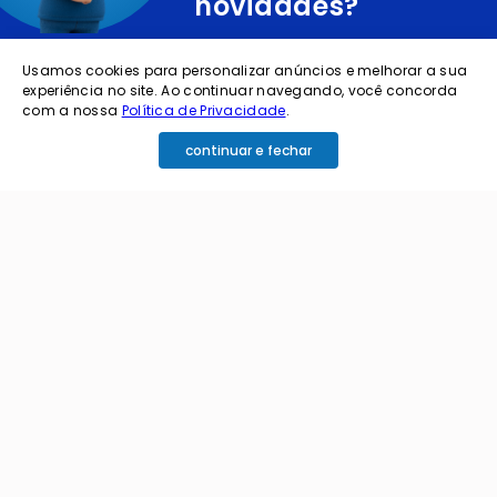
novidades?
cadastre o seu e-mail abaixo para receber ofertas exclusivas
Usamos cookies para personalizar anúncios e melhorar a sua
experiência no site. Ao continuar navegando, você concorda
com a nossa
Política de Privacidade
.
continuar e fechar
cadastrar
Ao me cadastrar estou aceitando os termos de
política de privacidade e receber e-mails da
Coimbra.
Principais Categorias
+