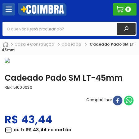
0
O que você está procurando?
Casa e Construção
Cadeado
Cadeado Pado SM LT-
45mm
Cadeado Pado SM LT-45mm
REF
:
51000030
Compartilhar
R$
43
,
44
ou
1
x
R$
43
,
44
no cartão