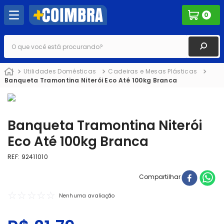
0
O que você está procurando?
Utilidades Domésticas
Cadeiras e Mesas Plásticas
Banqueta Tramontina Niterói Eco Até 100kg Branca
Banqueta Tramontina Niterói
Eco Até 100kg Branca
REF
:
92411010
Compartilhar
☆
☆
☆
☆
☆
Nenhuma avaliação