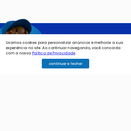
Quer ficar por
Usamos cookies para personalizar anúncios e melhorar a sua
experiência no site. Ao continuar navegando, você concorda
dentro das
com a nossa
Política de Privacidade
.
ofertas e
continuar e fechar
novidades?
cadastre o seu e-mail abaixo para receber ofertas exclusivas