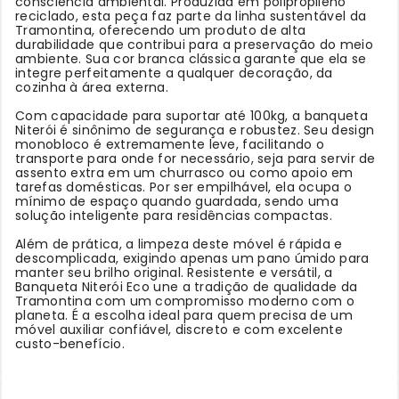
consciência ambiental. Produzida em polipropileno
reciclado, esta peça faz parte da linha sustentável da
Tramontina, oferecendo um produto de alta
durabilidade que contribui para a preservação do meio
ambiente. Sua cor branca clássica garante que ela se
integre perfeitamente a qualquer decoração, da
cozinha à área externa.
Com capacidade para suportar até 100kg, a banqueta
Niterói é sinônimo de segurança e robustez. Seu design
monobloco é extremamente leve, facilitando o
transporte para onde for necessário, seja para servir de
assento extra em um churrasco ou como apoio em
tarefas domésticas. Por ser empilhável, ela ocupa o
mínimo de espaço quando guardada, sendo uma
solução inteligente para residências compactas.
Além de prática, a limpeza deste móvel é rápida e
descomplicada, exigindo apenas um pano úmido para
manter seu brilho original. Resistente e versátil, a
Banqueta Niterói Eco une a tradição de qualidade da
Tramontina com um compromisso moderno com o
planeta. É a escolha ideal para quem precisa de um
móvel auxiliar confiável, discreto e com excelente
custo-benefício.