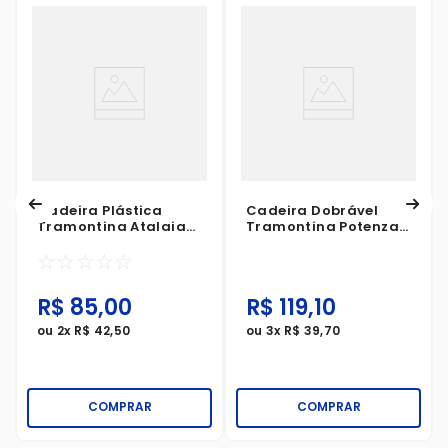
Cadeira Plástica
Cadeira Dobrável
Tramontina Atalaia
Tramontina Potenza
154kg Com Apoio
110kg Madeira Tauari
☆
☆
☆
☆
☆
Branco
Assento Marrom
R$
85
,
00
R$
119
,
10
ou
2
x
R$
42
,
50
ou
3
x
R$
39
,
70
COMPRAR
COMPRAR