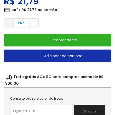
R$
21
,
79
ou
1
x
R$
21
,
79
no cartão
－
＋
Comprar agora
Adicionar ao carrinho
Frete grátis AC e RO para compras acima de R$
300,00
Consulte prazo e valor do frete:
Calcular