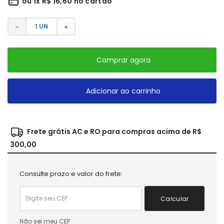
ou
1
x
R$
16
,
60
no cartão
－
＋
Comprar agora
Adicionar ao carrinho
Frete grátis AC e RO para compras acima de R$
300,00
Consulte prazo e valor do frete:
Calcular
Não sei meu CEP