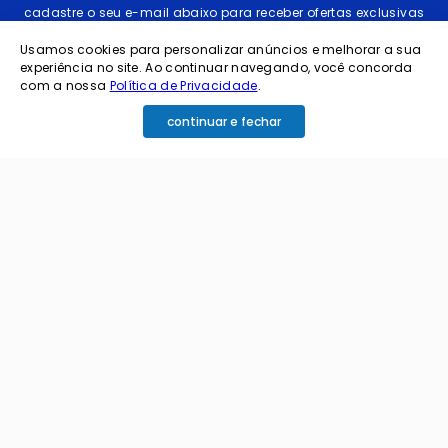
cadastre o seu e-mail abaixo para receber ofertas exclusivas
Usamos cookies para personalizar anúncios e melhorar a sua
experiência no site. Ao continuar navegando, você concorda
com a nossa
Política de Privacidade
.
continuar e fechar
cadastrar
Ao me cadastrar estou aceitando os termos de
política de privacidade e receber e-mails da
Coimbra.
Principais Categorias
+
Celular e Smartphone
Institucional
+
Sandálias