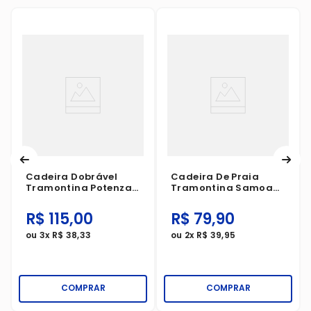
Cadeira Dobrável
Cadeira De Praia
Tramontina Potenza
Tramontina Samoa
110kg Madeira Tauari
Alta 110kg Alumínio
Camurça
Assento Azul E Laranja
R$
115
,
00
R$
79
,
90
ou
3
x
R$
38
,
33
ou
2
x
R$
39
,
95
COMPRAR
COMPRAR