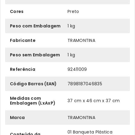
Cores
Preto
Peso com Embalagem
1 kg
Fabricante
TRAMONTINA
Peso sem Embalagem
1 kg
Referência
92411009
Código Barras (EAN)
7898187046835
Medidas com
37 cm x 46 cm x 37 cm
Embalagem (LxAxP)
Marca
TRAMONTINA
01 Banqueta Plástica
Conteúdo da