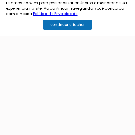
Usamos cookies para personalizar anúncios e melhorar a sua
novidades?
experiência no site. Ao continuar navegando, você concorda
com a nossa
Política de Privacidade
.
cadastre o seu e-mail abaixo para receber ofertas exclusivas
continuar e fechar
cadastrar
Ao me cadastrar estou aceitando os termos de
política de privacidade e receber e-mails da
Coimbra.
Principais Categorias
+