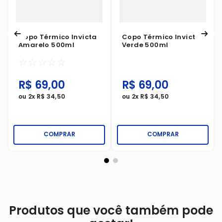
Copo Térmico Invicta
Copo Térmico Invicta
Amarelo 500ml
Verde 500ml
☆
☆
☆
☆
☆
R$
69
,
00
R$
69
,
00
ou
2
x
R$
34
,
50
ou
2
x
R$
34
,
50
COMPRAR
COMPRAR
Produtos que você também pode