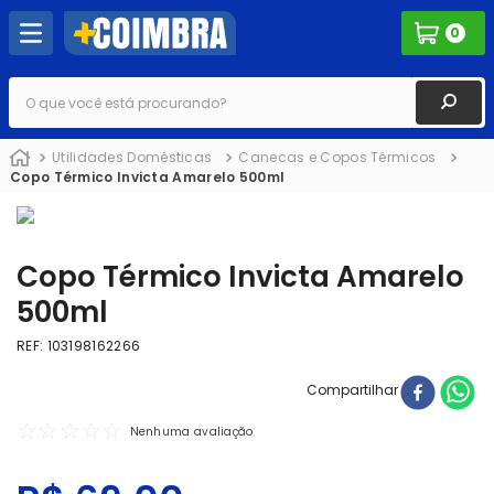
0
O que você está procurando?
Utilidades Domésticas
Canecas e Copos Térmicos
Copo Térmico Invicta Amarelo 500ml
Copo Térmico Invicta Amarelo
500ml
REF
:
103198162266
Compartilhar
☆
☆
☆
☆
☆
Nenhuma avaliação