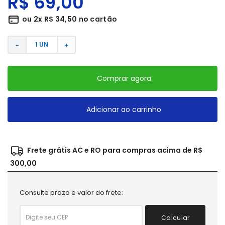
R$
69
,
00
ou
2
x
R$
34
,
50
no cartão
－
＋
Comprar agora
Adicionar ao carrinho
Frete grátis AC e RO para compras acima de R$
300,00
Consulte prazo e valor do frete:
Calcular