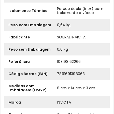
Parede dupla (inox) com
Isolamento Térmico
isolamento a vácuo
Peso com Embalagem
0,64 kg
Fabricante
SOBRAL INVICTA
Peso sem Embalagem
0,6 kg
Referência
103198162266
Código Barras (EAN)
7891691398063
Medidas com
8 cm x 14 cm x 3 cm
Embalagem (LxAxP)
Marca
INVICTA