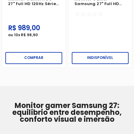
27" Full HD 120Hz Série
Samsung 27" Full HD
B30 1ms Preto Bivolt
100Hz Série S3 1ms
☆
☆
☆
☆
☆
Preto Bivolt
R$
989
,
00
ou
10
x
R$
98
,
90
COMPRAR
INDISPONÍVEL
Monitor gamer Samsung 27:
equilíbrio entre desempenho,
conforto visual e imersão