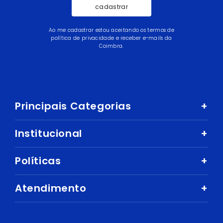
cadastrar
Ao me cadastrar estou aceitando os termos de
política de privacidade e receber e-mails da
Coimbra.
Principais Categorias
+
Celular e Smartphone
Institucional
+
Sandálias
Nossa História
Políticas
+
Áudio
Nossas Lojas
Mercado
Como comprar
Atendimento
+
Trabalhe Conosco
Ar e Ventilação
Política de Privacidade
Fale Conosco
Central de Atendimento
Eletrodomésticos
Política de Entregas e Prazos