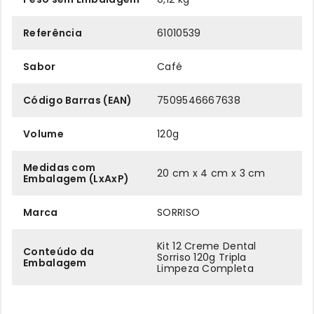
Referência
61010539
Sabor
Café
Código Barras (EAN)
7509546667638
Volume
120g
Medidas com
20 cm x 4 cm x 3 cm
Embalagem (LxAxP)
Marca
SORRISO
Kit 12 Creme Dental
Conteúdo da
Sorriso 120g Tripla
Embalagem
Limpeza Completa