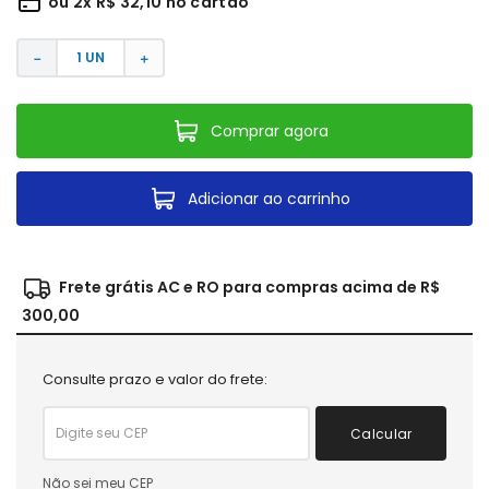
ou
2
x
R$
32
,
10
no cartão
－
＋
Comprar agora
Adicionar ao carrinho
Frete grátis AC e RO para compras acima de R$
300,00
Consulte prazo e valor do frete:
Calcular
Não sei meu CEP