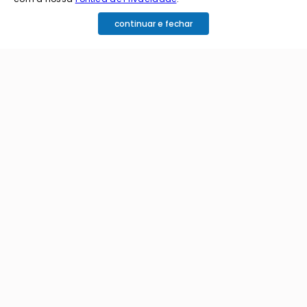
continuar e fechar
cadastre o seu e-mail abaixo para receber ofertas exclusivas
cadastrar
Ao me cadastrar estou aceitando os termos de
política de privacidade e receber e-mails da
Coimbra.
Principais Categorias
+
Celular e Smartphone