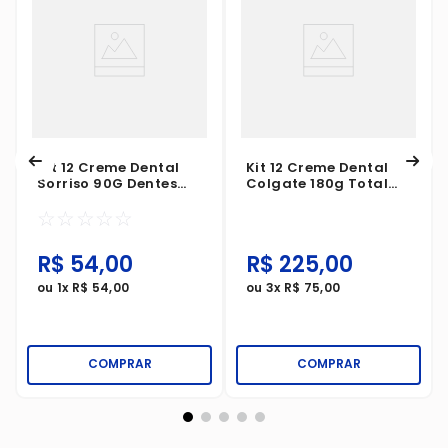
Kit 12 Creme Dental
Kit 12 Creme Dental
Sorriso 90G Dentes
Colgate 180g Total
Brancos
Prevenção Ativa
☆
☆
☆
☆
☆
Original Mint
R$
54
,
00
R$
225
,
00
ou
1
x
R$
54
,
00
ou
3
x
R$
75
,
00
COMPRAR
COMPRAR