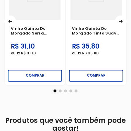
Vinho Quinta Do
Vinho Quinta Do
Morgado Serra
Morgado Tinto Suave
Gaúcha Bordô Suave
1 Litro
750ml
R$
31
,
10
R$
35
,
80
ou
1
x
R$
31
,
10
ou
1
x
R$
35
,
80
COMPRAR
COMPRAR
Produtos que você também pode
gostar!