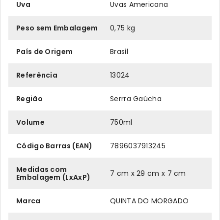
Uva
Uvas Americana
Peso sem Embalagem
0,75 kg
País de Origem
Brasil
Referência
13024
Região
Serrra Gaúcha
Volume
750ml
Código Barras (EAN)
7896037913245
Medidas com
7 cm x 29 cm x 7 cm
Embalagem (LxAxP)
Marca
QUINTA DO MORGADO