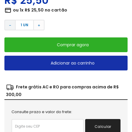
R$
25
,
50
ou
1
x
R$
25
,
50
no cartão
－
＋
Comprar agora
Adicionar ao carrinho
Frete grátis AC e RO para compras acima de R$
300,00
Consulte prazo e valor do frete:
Calcular