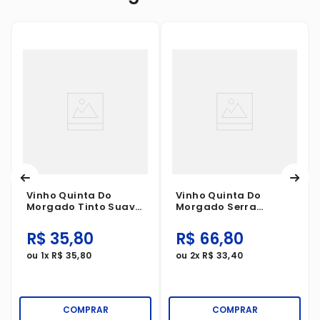
Vinho Quinta Do
Vinho Quinta Do
Morgado Tinto Suave
Morgado Serra
1 Litro
Gaúcha Tinto Suave 2
Litros
R$
35
,
80
R$
66
,
80
ou
1
x
R$
35
,
80
ou
2
x
R$
33
,
40
COMPRAR
COMPRAR