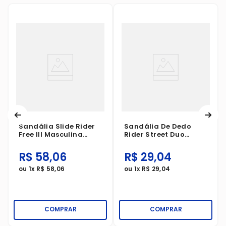
Sandália Slide Rider
Sandália De Dedo
Free III Masculina
Rider Street Duo
Verde/Preto
Masculina
Preto/Petro/Bege
R$
58
,
06
R$
29
,
04
ou
1
x
R$
58
,
06
ou
1
x
R$
29
,
04
COMPRAR
COMPRAR