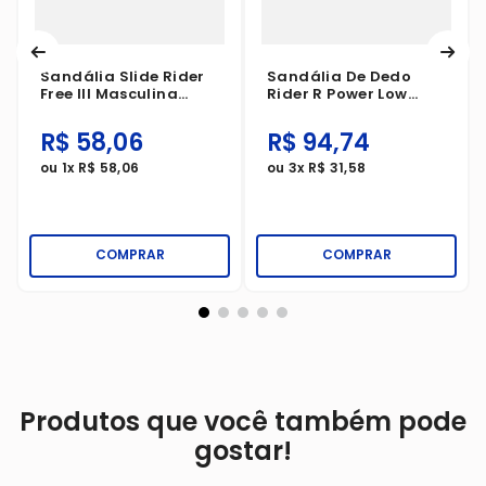
Sandália Slide Rider
Sandália De Dedo
Free III Masculina
Rider R Power Low
Verde/Preto
Bege/Preto/Castor
R$
58
,
06
R$
94
,
74
ou
1
x
R$
58
,
06
ou
3
x
R$
31
,
58
COMPRAR
COMPRAR
Produtos que você também pode
gostar!