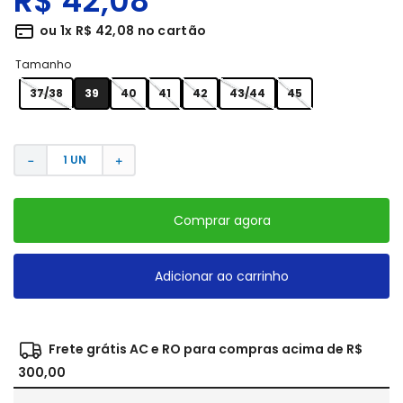
R$
42
,
08
ou
1
x
R$
42
,
08
no cartão
Tamanho
37/38
39
40
41
42
43/44
45
－
＋
Comprar agora
Adicionar ao carrinho
Frete grátis AC e RO para compras acima de R$
300,00