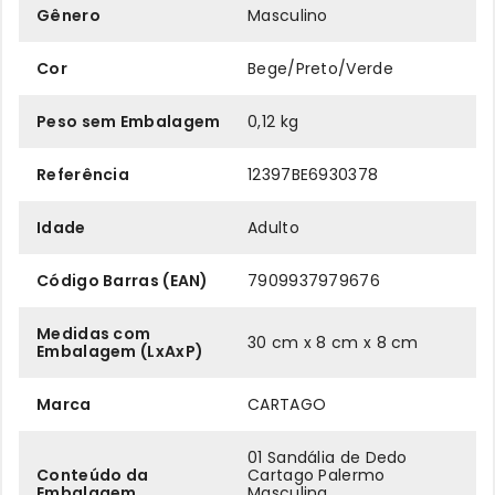
Gênero
Masculino
Cor
Bege/Preto/Verde
Peso sem Embalagem
0,12 kg
Referência
12397BE6930378
Idade
Adulto
Código Barras (EAN)
7909937979676
Medidas com
30 cm x 8 cm x 8 cm
Embalagem (LxAxP)
Marca
CARTAGO
01 Sandália de Dedo
Conteúdo da
Cartago Palermo
Embalagem
Masculina