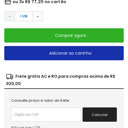
ou
3
x
R$
77
,
20
no cartão
－
＋
Comprar agora
Adicionar ao carrinho
Frete grátis AC e RO para compras acima de R$
300,00
Consulte prazo e valor do frete:
Calcular
Não sei meu CEP