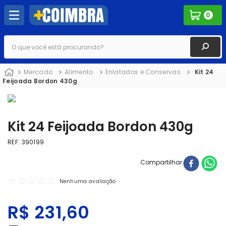
0
O que você está procurando?
Mercado
Alimento
Enlatados e Conservas
Kit 24
Feijoada Bordon 430g
Kit 24 Feijoada Bordon 430g
REF
:
390199
Compartilhar
☆
☆
☆
☆
☆
Nenhuma avaliação
R$
231
,
60