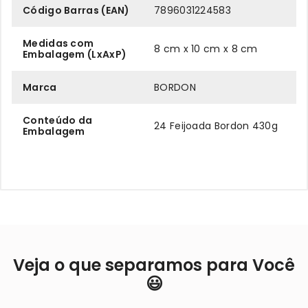
Código Barras (EAN)
7896031224583
Medidas com
8 cm x 10 cm x 8 cm
Embalagem (LxAxP)
Marca
BORDON
Conteúdo da
24 Feijoada Bordon 430g
Embalagem
Veja o que separamos para Você
😃