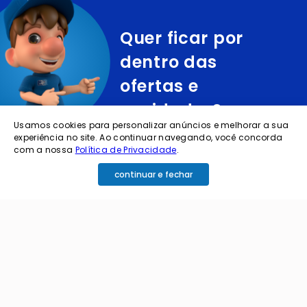
Quer ficar por
dentro das
ofertas e
novidades?
Usamos cookies para personalizar anúncios e melhorar a sua
experiência no site. Ao continuar navegando, você concorda
cadastre o seu e-mail abaixo para receber ofertas exclusivas
com a nossa
Política de Privacidade
.
continuar e fechar
cadastrar
Ao me cadastrar estou aceitando os termos de
política de privacidade e receber e-mails da
Coimbra.