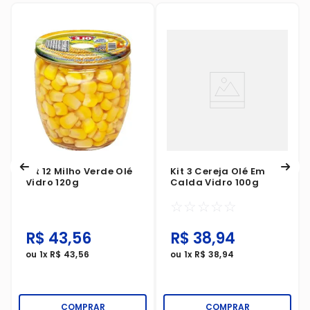
Kit 12 Milho Verde Olé
Kit 3 Cereja Olé Em
Vidro 120g
Calda Vidro 100g
☆
☆
☆
☆
☆
R$
43
,
56
R$
38
,
94
ou
1
x
R$
43
,
56
ou
1
x
R$
38
,
94
COMPRAR
COMPRAR