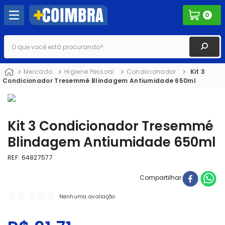
0
O que você está procurando?
Mercado
Higiene Pessoal
Condicionador
Kit 3
Condicionador Tresemmé Blindagem Antiumidade 650ml
Kit 3 Condicionador Tresemmé
Blindagem Antiumidade 650ml
REF
:
64827577
Compartilhar
☆
☆
☆
☆
☆
Nenhuma avaliação