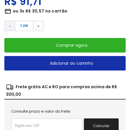
R$
91
,
71
ou
3
x
R$
30
,
57
no cartão
－
＋
Comprar agora
Adicionar ao carrinho
Frete grátis AC e RO para compras acima de R$
300,00
Consulte prazo e valor do frete:
Calcular