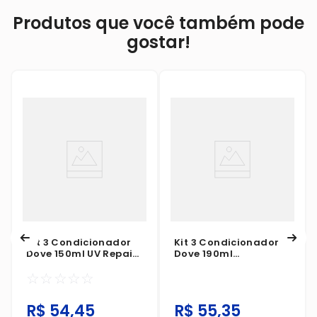
Produtos que você também pode
gostar!
Kit 3 Condicionador
Kit 3 Condicionador
Dove 150ml UV Repair
Dove 190ml
& Glow + Ferúlico
Umectação + Coco
☆
☆
☆
☆
☆
Antioxi
R$
54
,
45
R$
55
,
35