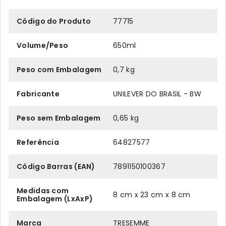
Código do Produto
77715
Volume/Peso
650ml
Peso com Embalagem
0,7 kg
Fabricante
UNILEVER DO BRASIL - BW
Peso sem Embalagem
0,65 kg
Referência
64827577
Código Barras (EAN)
7891150100367
Medidas com
8 cm x 23 cm x 8 cm
Embalagem (LxAxP)
Marca
TRESEMME