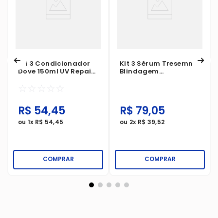
Kit 3 Condicionador
Kit 3 Sérum Tresemmé
Dove 150ml UV Repair
Blindagem
& Glow + Ferúlico
Antiumidade 170ml
☆
☆
☆
☆
☆
R$
54
,
45
R$
79
,
05
ou
1
x
R$
54
,
45
ou
2
x
R$
39
,
52
COMPRAR
COMPRAR