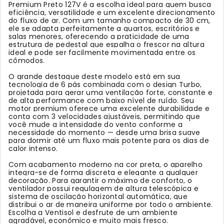
Premium Preto 127V é a escolha ideal para quem busca
eficiência, versatilidade e um excelente direcionamento
do fluxo de ar. Com um tamanho compacto de 30 cm,
ele se adapta perfeitamente a quartos, escritórios e
salas menores, oferecendo a praticidade de uma
estrutura de pedestal que espalha o frescor na altura
ideal e pode ser facilmente movimentada entre os
cômodos.
O grande destaque deste modelo está em sua
tecnologia de 6 pás combinada com o design Turbo,
projetada para gerar uma ventilação forte, constante e
de alta performance com baixo nível de ruído. Seu
motor premium oferece uma excelente durabilidade e
conta com 3 velocidades ajustáveis, permitindo que
você mude a intensidade do vento conforme a
necessidade do momento — desde uma brisa suave
para dormir até um fluxo mais potente para os dias de
calor intenso.
Com acabamento moderno na cor preta, o aparelho
integra-se de forma discreta e elegante a qualquer
decoração. Para garantir o máximo de conforto, o
ventilador possui regulagem de altura telescópica e
sistema de oscilação horizontal automática, que
distribui o ar de maneira uniforme por todo o ambiente.
Escolha a Ventisol e desfrute de um ambiente
agradável, econômico e muito mais fresco.