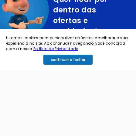
dentro das
ofertas e
novidades?
Usamos cookies para personalizar anúncios e melhorar a sua
experiência no site. Ao continuar navegando, você concorda
cadastre o seu e-mail abaixo para receber ofertas exclusivas
com a nossa
Política de Privacidade
.
continuar e fechar
cadastrar
Ao me cadastrar estou aceitando os termos de
política de privacidade e receber e-mails da
Coimbra.