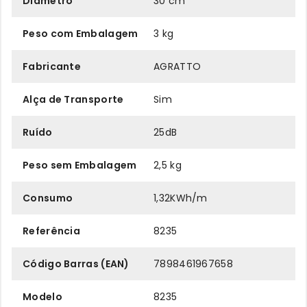
Diâmetro
30 cm
Peso com Embalagem
3 kg
Fabricante
AGRATTO
Alça de Transporte
Sim
Ruído
25dB
Peso sem Embalagem
2,5 kg
Consumo
1,32KWh/m
Referência
8235
Código Barras (EAN)
7898461967658
Modelo
8235