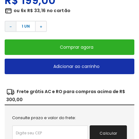
R$
199
,
00
ou
6
x
R$
33
,
16
no cartão
－
＋
Comprar agora
Adicionar ao carrinho
Frete grátis AC e RO para compras acima de R$
300,00
Consulte prazo e valor do frete:
Calcular