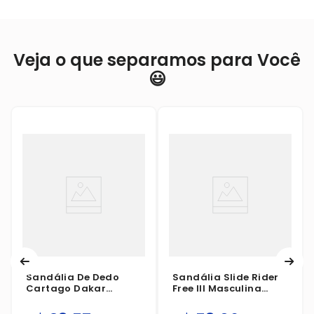
Veja o que separamos para Você
😃
Sandália De Dedo
Sandália Slide Rider
Cartago Dakar
Free III Masculina
Infantil
Preto/Vermelho/Branco
Cinza/Preto/Bege