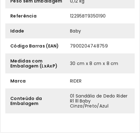
Peso sem Embalagem
0,12 kg
Referência
12295BT9350190
Idade
Baby
Código Barras (EAN)
7900204748759
Medidas com
30 cm x 8 cm x 8 cm
Embalagem (LxAxP)
Marca
RIDER
01 Sandália de Dedo Rider
Conteúdo da
R1 lll Baby
Embalagem
Cinza/Preto/Azul