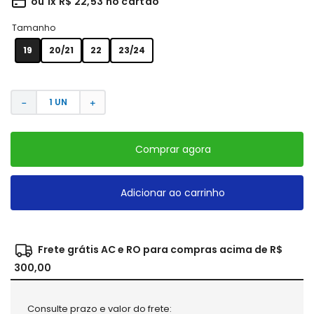
ou
1
x
R$
22
,
53
no cartão
Tamanho
19
20/21
22
23/24
－
＋
Comprar agora
Adicionar ao carrinho
Frete grátis AC e RO para compras acima de R$
300,00
Consulte prazo e valor do frete: