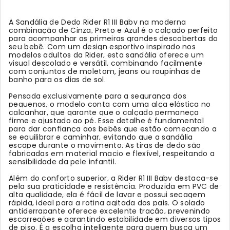
A Sandália de Dedo Rider R1 III Baby na moderna
combinação de Cinza, Preto e Azul é o calçado perfeito
para acompanhar as primeiras grandes descobertas do
seu bebê. Com um design esportivo inspirado nos
modelos adultos da Rider, esta sandália oferece um
visual descolado e versátil, combinando facilmente
com conjuntos de moletom, jeans ou roupinhas de
banho para os dias de sol.
Pensada exclusivamente para a segurança dos
pequenos, o modelo conta com uma alça elástica no
calcanhar, que garante que o calçado permaneça
firme e ajustado ao pé. Esse detalhe é fundamental
para dar confiança aos bebês que estão começando a
se equilibrar e caminhar, evitando que a sandália
escape durante o movimento. As tiras de dedo são
fabricadas em material macio e flexível, respeitando a
sensibilidade da pele infantil.
Além do conforto superior, a Rider R1 III Baby destaca-se
pela sua praticidade e resistência. Produzida em PVC de
alta qualidade, ela é fácil de lavar e possui secagem
rápida, ideal para a rotina agitada dos pais. O solado
antiderrapante oferece excelente tração, prevenindo
escorregões e garantindo estabilidade em diversos tipos
de piso. É a escolha inteligente para quem busca um