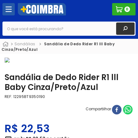
0
O que você está procurando?
Sandálias
Sandália de Dedo Rider R1 lll Baby
Cinza/Preto/Azul
Sandália de Dedo Rider R1 lll
Baby Cinza/Preto/Azul
REF
:
12295BT9350190
Compartilhar
R$
22
,
53