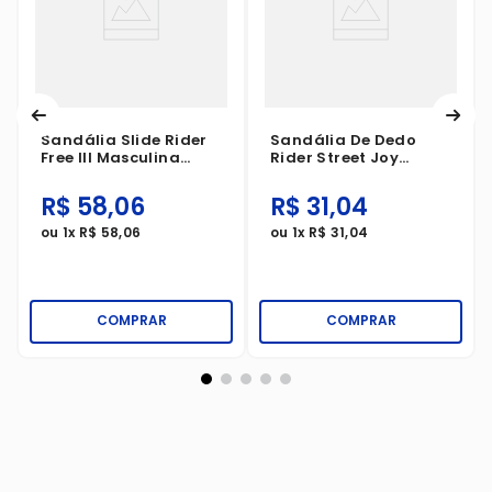
Sandália Slide Rider
Sandália De Dedo
Free III Masculina
Rider Street Joy
Preto/Vermelho/Branco
Infantil
Azul/Azul/Cinza
R$
58
,
06
R$
31
,
04
ou
1
x
R$
58
,
06
ou
1
x
R$
31
,
04
COMPRAR
COMPRAR