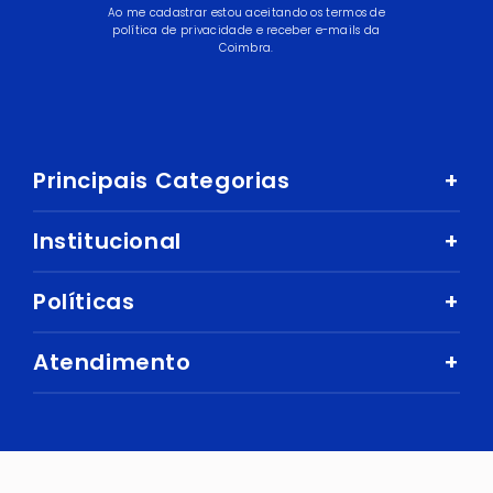
Ao me cadastrar estou aceitando os termos de
política de privacidade e receber e-mails da
Coimbra.
Principais Categorias
+
Celular e Smartphone
Institucional
+
Sandálias
Nossa História
Políticas
+
Áudio
Nossas Lojas
Mercado
Como comprar
Atendimento
+
Trabalhe Conosco
Ar e Ventilação
Política de Privacidade
Fale Conosco
Central de Atendimento
Eletrodomésticos
Política de Entregas e Prazos
Digital Seller
Perguntas Frequentes
Esporte e Lazer
Cuidados com Segurança
Trocas e devoluções
Bebidas