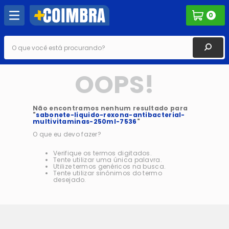
0
O que você está procurando?
OOPS!
Não encontramos nenhum resultado para
"
sabonete-liquido-rexona-antibacterial-
multivitaminas-250ml-7536
"
O que eu devo fazer?
Verifique os termos digitados.
Tente utilizar uma única palavra.
Utilize termos genéricos na busca.
Tente utilizar sinônimos do termo
desejado.