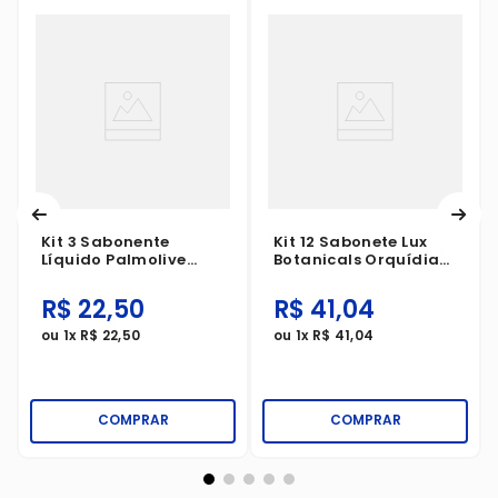
Kit 3 Sabonente
Kit 12 Sabonete Lux
Líquido Palmolive
Botanicals Orquídia
Naturals Hidratação
Negra 125g
Refrescante Melancia
R$
22
,
50
R$
41
,
04
E Lichia 250ml
ou
1
x
R$
22
,
50
ou
1
x
R$
41
,
04
COMPRAR
COMPRAR