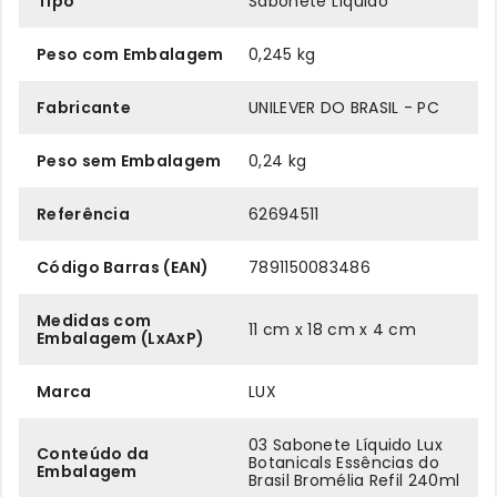
Tipo
Sabonete Líquido
Peso com Embalagem
0,245 kg
Fabricante
UNILEVER DO BRASIL - PC
Peso sem Embalagem
0,24 kg
Referência
62694511
Código Barras (EAN)
7891150083486
Medidas com
11 cm x 18 cm x 4 cm
Embalagem (LxAxP)
Marca
LUX
03 Sabonete Líquido Lux
Conteúdo da
Botanicals Essências do
Embalagem
Brasil Bromélia Refil 240ml