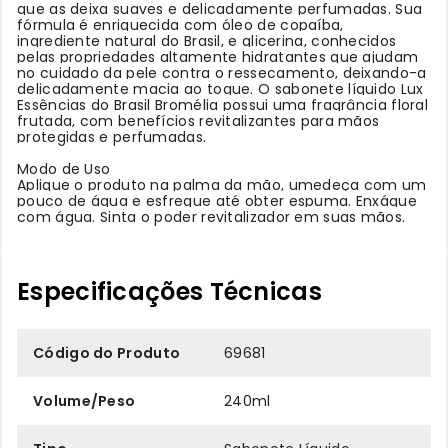
que as deixa suaves e delicadamente perfumadas. Sua
fórmula é enriquecida com óleo de copaíba,
ingrediente natural do Brasil, e glicerina, conhecidos
pelas propriedades altamente hidratantes que ajudam
no cuidado da pele contra o ressecamento, deixando-a
delicadamente macia ao toque. O sabonete líquido Lux
Essências do Brasil Bromélia possui uma fragrância floral
frutada, com benefícios revitalizantes para mãos
protegidas e perfumadas.
Modo de Uso
Aplique o produto na palma da mão, umedeça com um
pouco de água e esfregue até obter espuma. Enxágue
com água. Sinta o poder revitalizador em suas mãos.
Especificações Técnicas
Código do Produto
69681
Volume/Peso
240ml