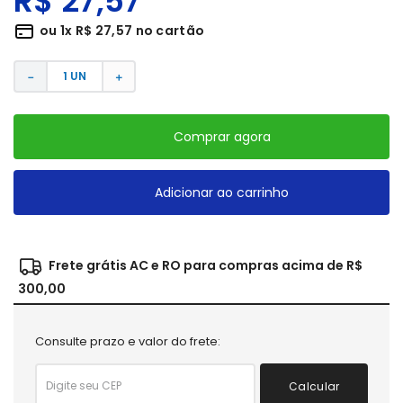
R$
27
,
57
ou
1
x
R$
27
,
57
no cartão
－
＋
Comprar agora
Adicionar ao carrinho
Frete grátis AC e RO para compras acima de R$
300,00
Consulte prazo e valor do frete:
Calcular