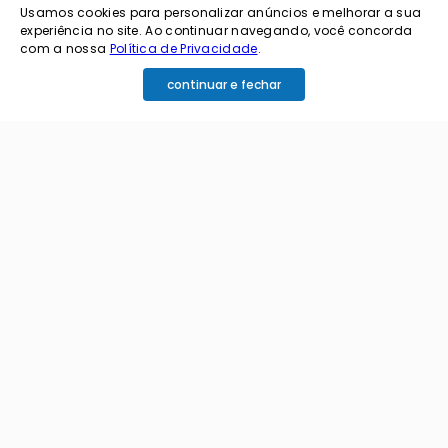
Usamos cookies para personalizar anúncios e melhorar a sua
experiência no site. Ao continuar navegando, você concorda
com a nossa
Política de Privacidade
.
continuar e fechar
cadastrar
Ao me cadastrar estou aceitando os termos de
política de privacidade e receber e-mails da
Coimbra.
Principais Categorias
+
Celular e Smartphone
Institucional
+
Sandálias
Nossa História
Políticas
+
Áudio