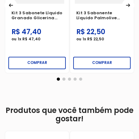
Kit 3 Sabonete Líquido
Kit 3 Sabonente
Granado Glicerina
Líquido Palmolive
Bebê Lavanda Refil
Naturals Hidratação
250ml
Refrescante Melancia
R$
47
,
40
R$
22
,
50
E Lichia 250ml
ou
1
x
R$
47
,
40
ou
1
x
R$
22
,
50
COMPRAR
COMPRAR
Produtos que você também pode
gostar!