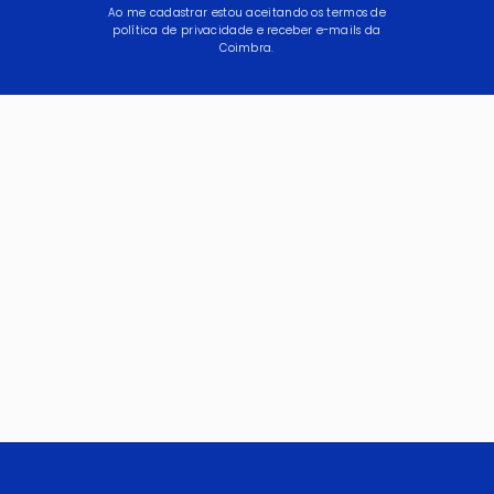
Ao me cadastrar estou aceitando os termos de
política de privacidade e receber e-mails da
Coimbra.