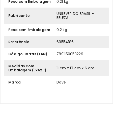
Peso com Embalagem
0,21 kg
UNILEVER DO BRASIL -
Fabricante
BELEZA
Peso sem Embalagem
0,2 kg
Referência
69554186
Código Barras (EAN)
7891150053229
Medidas com
11 cm x 17 cm x 6 cm
Embalagem (LxAxP)
Marca
Dove