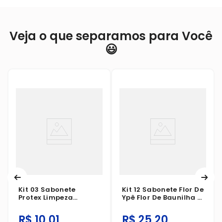
Veja o que separamos para Você
😃
Kit 03 Sabonete
Kit 12 Sabonete Flor De
Protex Limpeza
Ypê Flor De Baunilha E
Profunda 85g Leve 3
Amêndoas 85g
Pague Menos
R$
10
,
01
R$
25
,
20