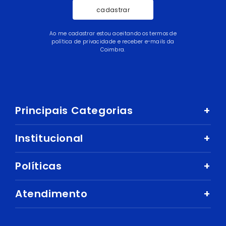
cadastrar
Ao me cadastrar estou aceitando os termos de
política de privacidade e receber e-mails da
Coimbra.
Principais Categorias
+
Celular e Smartphone
Institucional
+
Sandálias
Nossa História
Políticas
+
Áudio
Nossas Lojas
Mercado
Como comprar
Atendimento
+
Trabalhe Conosco
Ar e Ventilação
Política de Privacidade
Fale Conosco
Central de Atendimento
Eletrodomésticos
Política de Entregas e Prazos