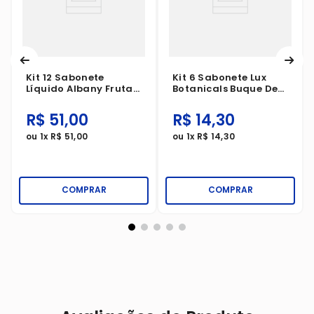
Kit 12 Sabonete
Kit 6 Sabonete Lux
Líquido Albany Frutas
Botanicals Buque De
Lavanda Refil 200ml
Jasmim 85g
R$
51
,
00
R$
14
,
30
ou
1
x
R$
51
,
00
ou
1
x
R$
14
,
30
COMPRAR
COMPRAR