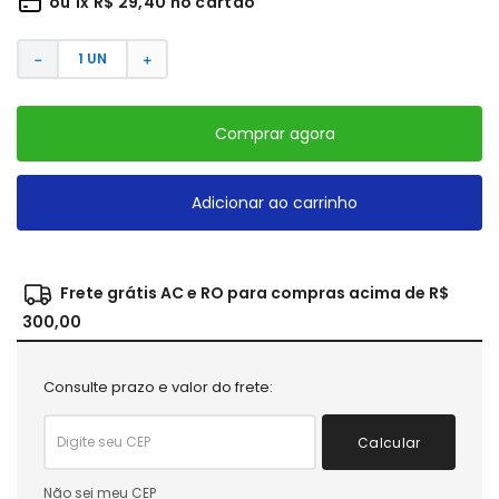
ou
1
x
R$
29
,
40
no cartão
－
＋
Comprar agora
Adicionar ao carrinho
Frete grátis AC e RO para compras acima de R$
300,00
Consulte prazo e valor do frete:
Calcular
Não sei meu CEP