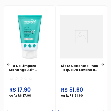
Gel De Limpeza
Kit 12 Sabonete Phebo
Monange Ati-
Toque De Lavanda
Oleosidade 120g
90g
☆
☆
☆
☆
☆
R$
17
,
90
R$
51
,
60
ou
1
x
R$
17
,
90
ou
1
x
R$
51
,
60