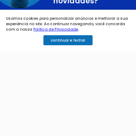
novidades?
cadastre o seu e-mail abaixo para receber ofertas exclusivas
Usamos cookies para personalizar anúncios e melhorar a sua
experiência no site. Ao continuar navegando, você concorda
com a nossa
Política de Privacidade
.
continuar e fechar
cadastrar
Ao me cadastrar estou aceitando os termos de
política de privacidade e receber e-mails da
Coimbra.
Principais Categorias
+