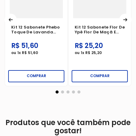
Kit 12 Sabonete Phebo
Kit 12 Sabonete Flor De
Toque De Lavanda
Ypê Flor De Maçã E
90g
Framboesa 85g
R$
51
,
60
R$
25
,
20
ou
1
x
R$
51
,
60
ou
1
x
R$
25
,
20
COMPRAR
COMPRAR
Produtos que você também pode
gostar!