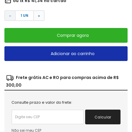
ou
1
x
R$
41
,
34
no cartão
－
＋
Comprar agora
Adicionar ao carrinho
Frete grátis AC e RO para compras acima de R$
300,00
Consulte prazo e valor do frete:
Calcular
Não sei meu CEP