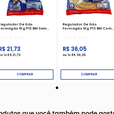
Regulador De Gás
Regulador De Gás
Formagás 1Kg P13 BM Sem
Formagás 1Kg P13 BM Com
Mangueira
Mangueira 1,2 Metros
☆
☆
☆
☆
☆
☆
☆
☆
☆
☆
R$
21
,
73
R$
36
,
05
ou
1
x
R$
21
,
73
ou
1
x
R$
36
,
05
COMPRAR
COMPRAR
odutos que você também pode gost