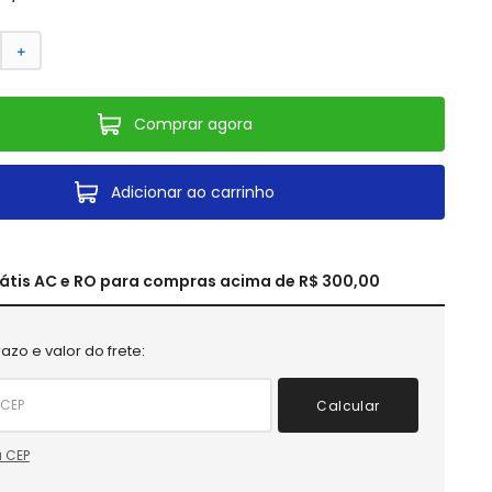
＋
Comprar agora
Adicionar ao carrinho
rátis AC e RO para compras acima de R$ 300,00
azo e valor do frete:
Calcular
 CEP