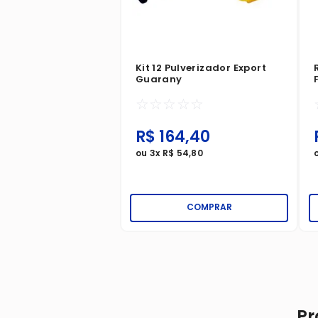
Kit 12 Pulverizador Export
Guarany
☆
☆
☆
☆
☆
R$
164
,
40
ou
3
x
R$
54
,
80
COMPRAR
Pr