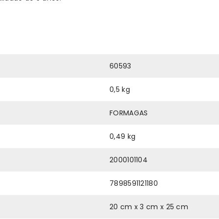
60593
0,5 kg
FORMAGAS
0,49 kg
2000101104
7898591121180
20 cm x 3 cm x 25 cm