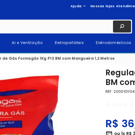
Ajuda
Nossas lojas
Atendime
Ar e Ventilação
Eletroportáteis
Eletrodomésticos
 de Gás Formagás 1Kg P13 BM com Mangueira 1,2 Metros
Regula
BM com
REF
:
2000101104
☆
☆
☆
☆
☆
R$
36
ou
1
x
R$