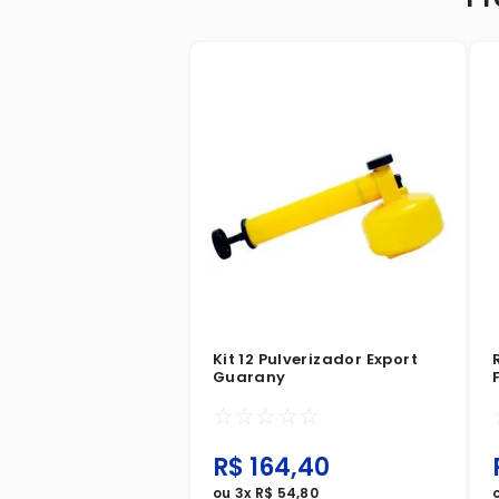
Kit 12 Pulverizador Export
Guarany
☆
☆
☆
☆
☆
R$
164
,
40
ou
3
x
R$
54
,
80