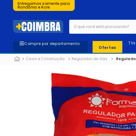
Entregamos somente para
Rondônia e Acre.
O que você está procurando?
TVs
Compre por departamento
Ofertas
Casa e Construção
Regulador de Gás
Regulador