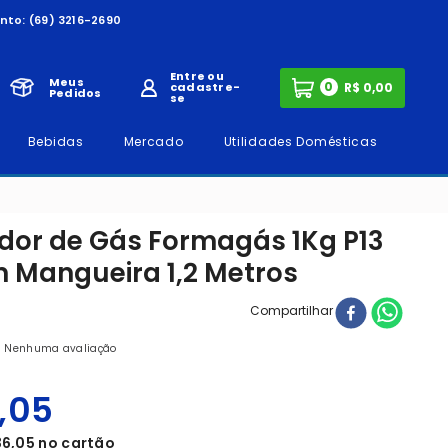
nto:
(69) 3216-2690
Entre ou
Meus
0
cadastre-
Pedidos
se
Bebidas
Mercado
Utilidades Domésticas
dor de Gás Formagás 1Kg P13
 Mangueira 1,2 Metros
Compartilhar
Nenhuma avaliação
,
05
36
,
05
no cartão