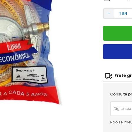
－
Frete g
Consulte pr
Não sei meu