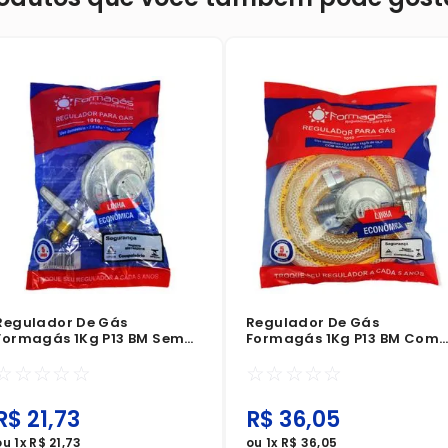
Regulador De Gás
Regulador De Gás
Formagás 1Kg P13 BM Sem
Formagás 1Kg P13 BM Com
Mangueira
Mangueira 1,2 Metros
☆
☆
☆
☆
☆
☆
☆
☆
☆
☆
R$
21
,
73
R$
36
,
05
ou
1
x
R$
21
,
73
ou
1
x
R$
36
,
05