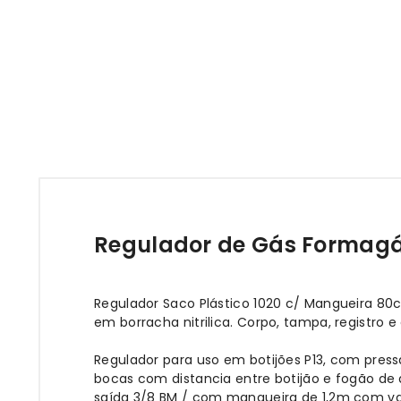
Regulador de Gás Formagás
Regulador Saco Plástico 1020 c/ Mangueira 80
em borracha nitrilica. Corpo, tampa, registr
Regulador para uso em botijões P13, com press
bocas com distancia entre botijão e fogão de 
saída 3/8 BM / com mangueira de 1,2m com va