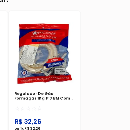
Regulador De Gás
Formagás 1Kg P13 BM Com
Mangueira 80cm
☆
☆
☆
☆
☆
R$
32
,
26
ou
1
x
R$
32
,
26