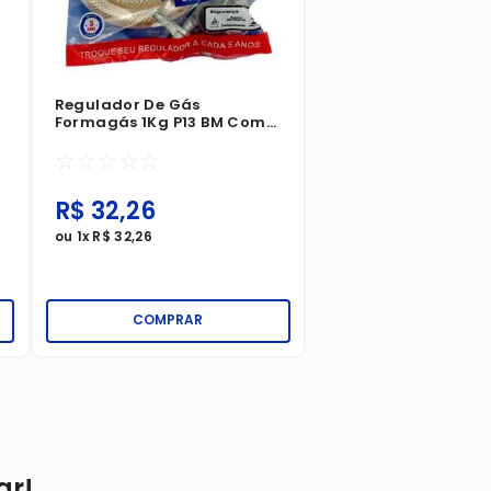
Regulador De Gás
Formagás 1Kg P13 BM Com
Mangueira 80cm
☆
☆
☆
☆
☆
R$
32
,
26
ou
1
x
R$
32
,
26
COMPRAR
ar!