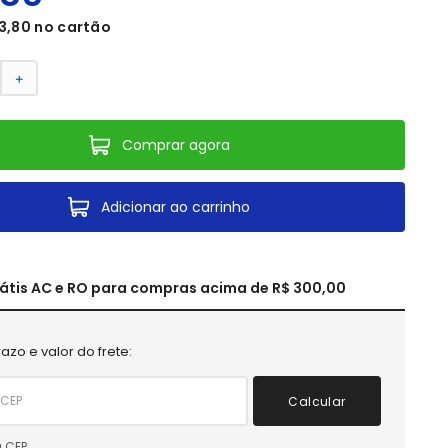
3
,
80
no cartão
＋
Comprar agora
Adicionar ao carrinho
rátis AC e RO para compras acima de R$ 300,00
azo e valor do frete:
Calcular
 CEP