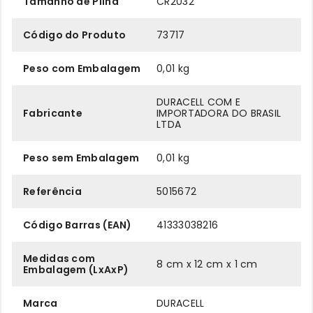
Tamanho de Pilha
CR2032
Código do Produto
73717
Peso com Embalagem
0,01 kg
DURACELL COM E
Fabricante
IMPORTADORA DO BRASIL
LTDA
Peso sem Embalagem
0,01 kg
Referência
5015672
Código Barras (EAN)
41333038216
Medidas com
8 cm x 12 cm x 1 cm
Embalagem (LxAxP)
Marca
DURACELL