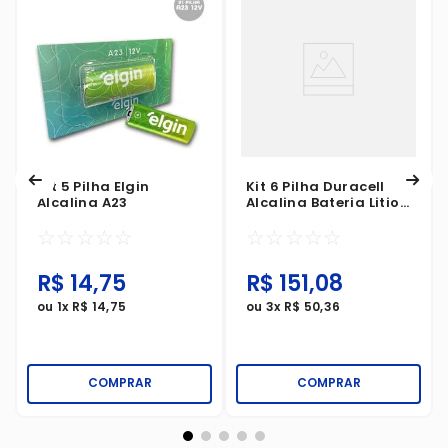
Kit 5 Pilha Elgin
Kit 6 Pilha Duracell
Alcalina A23
Alcalina Bateria Litio
3 Volts CR2032 Blister
☆
☆
☆
☆
☆
☆
☆
☆
☆
☆
1X2 Unidades
R$
14
,
75
R$
151
,
08
ou
1
x
R$
14
,
75
ou
3
x
R$
50
,
36
COMPRAR
COMPRAR