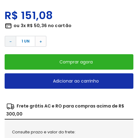
R$
151
,
08
ou
3
x
R$
50
,
36
no cartão
－
＋
Comprar agora
Adicionar ao carrinho
Frete grátis AC e RO para compras acima de R$
300,00
Consulte prazo e valor do frete: