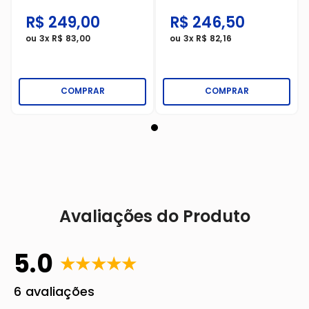
Premium A4
Branco 210X297mm
210X297mm 500
500 Folhas
R$
249
,
00
R$
246
,
50
Folhas
ou
3
x
R$
83
,
00
ou
3
x
R$
82
,
16
COMPRAR
COMPRAR
Avaliações do Produto
5.0
★
★
★
★
★
6 avaliações