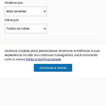
Ordenar por
Filtrar por
★
★
★
★
★
Usamos cookies para personalizar anúncios e melhorar a sua
Antônia S.
Comprador verificado
experiência no site. Ao continuar navegando, você concorda
há mais de 1 mês
com a nossa
Política de Privacidade
.
EXCELENTE
continuar e fechar
MARAVILHOSO
★
★
★
★
★
Antônia S.
Comprador verificado
há mais de 1 mês
Excelente rápida a integra3
Ótimo bem embalado