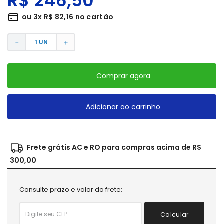
R$
246
,
50
ou
3
x
R$
82
,
16
no cartão
－
＋
Comprar agora
Adicionar ao carrinho
Frete grátis AC e RO para compras acima de R$
300,00
Consulte prazo e valor do frete:
Calcular