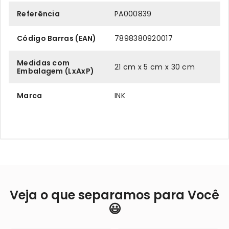
Referência
PA000839
Código Barras (EAN)
7898380920017
Medidas com
21 cm x 5 cm x 30 cm
Embalagem (LxAxP)
Marca
INK
Veja o que separamos para Você
😃