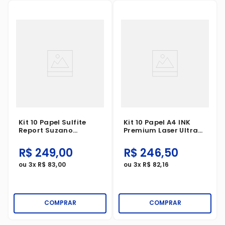
Kit 10 Papel Sulfite
Kit 10 Papel A4 INK
Report Suzano
Premium Laser Ultra
Premium A4
Branco 210X297mm
210X297mm 500
500 Folhas
R$
249
,
00
R$
246
,
50
Folhas
ou
3
x
R$
83
,
00
ou
3
x
R$
82
,
16
COMPRAR
COMPRAR