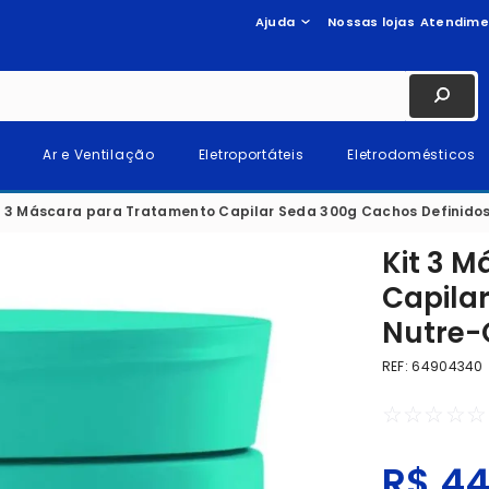
Ajuda
Nossas lojas
Atendime
Ar e Ventilação
Eletroportáteis
Eletrodomésticos
t 3 Máscara para Tratamento Capilar Seda 300g Cachos Definidos
Kit 3 
Capila
Nutre-
REF
:
64904340
☆
☆
☆
☆
☆
R$
4