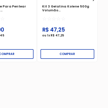
me Para Pentear
Kit 3 Gelatina Kolene 500g
g
Volumão
izadores Brilho
Superfinalizadores
☆
☆
☆
☆
☆
☆
☆
90
R$
47
,
25
R
,
45
ou
1
x
R$
47
,
25
ou
COMPRAR
COMPRAR