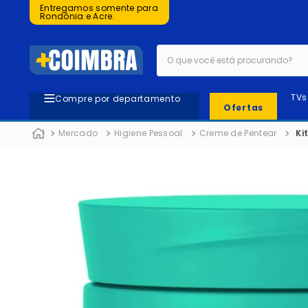
Entregamos somente para
Rondônia e Acre.
O que você está procurando?
TVs
Compre por departamento
Ofertas
Mercado
Higiene Pessoal
Creme de Pentear
Ki