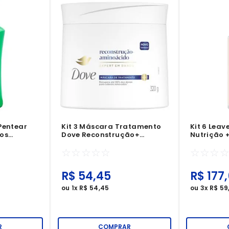
Pentear
Kit 3 Máscara Tratamento
Kit 6 Leav
os
Dove Reconstrução+
Nutrição +
Aminoácido 320g
☆
☆
☆
☆
☆
☆
☆
☆
R$
54
,
45
R$
177
,
ou
1
x
R$
54
,
45
ou
3
x
R$
59
R
COMPRAR