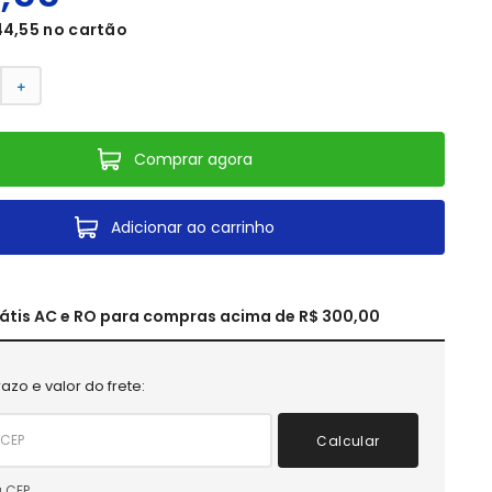
44
,
55
no cartão
＋
Comprar agora
Adicionar ao carrinho
rátis AC e RO para compras acima de R$ 300,00
azo e valor do frete:
Calcular
 CEP