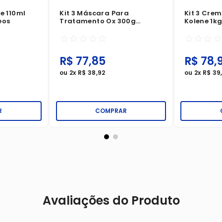
ve 110ml
Kit 3 Máscara Para
Kit 3 Cre
eos
Tratamento Ox 300g
Kolene 1k
Glicólico
Superfinal
☆
☆
☆
☆
☆
☆
☆
☆
Poderoso
R$
77
,
85
R$
78
,
ou
2
x
R$
38
,
92
ou
2
x
R$
39
R
COMPRAR
Avaliações do Produto