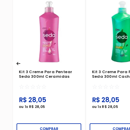
s
o
Kit 3 Creme Para Pentear
Kit 3 Creme Para 
Seda 300ml Ceramidas
Seda 300ml Cach
Definidos
☆
☆
☆
☆
☆
☆
☆
☆
☆
☆
R$
28
,
05
R$
28
,
05
ou
1
x
R$
28
,
05
ou
1
x
R$
28
,
05
COMPRAR
COMPRA