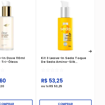
Ki
Tr
Gl
☆
e-In Dove 110ml
Kit 3 Leave-In Seda Toque
 Tri-Óleos
De Seda Amino-Silk
Complex 100ml
☆
☆
☆
☆
☆
☆
☆
60
R$
53
,
25
R
,
20
ou
1
x
R$
53
,
25
ou
COMPRAR
COMPRAR