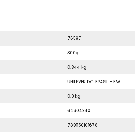
76587
300g
0,344 kg
UNILEVER DO BRASIL - BW
0,3 kg
64904340
7891150101678