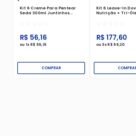
Kit 6 Creme Para Pentear
Kit 6 Leave-In Do
Seda 300ml Juntinhos
Nutrição + Tri-Ól
Frozen Brilho Encantado
☆
☆
☆
☆
☆
☆
☆
☆
☆
☆
R$
56
,
16
R$
177
,
60
ou
1
x
R$
56
,
16
ou
3
x
R$
59
,
20
COMPRAR
COMPRA