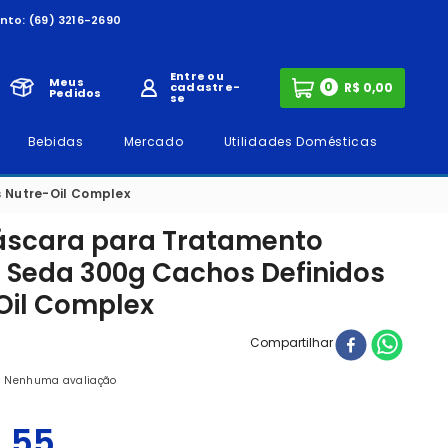
nto:
(69) 3216-2690
Entre ou
Meus
0
cadastre-
Pedidos
se
Bebidas
Mercado
Utilidades Domésticas
 Nutre-Oil Complex
Máscara para Tratamento
r Seda 300g Cachos Definidos
Oil Complex
Compartilhar
Nenhuma avaliação
4
,
55