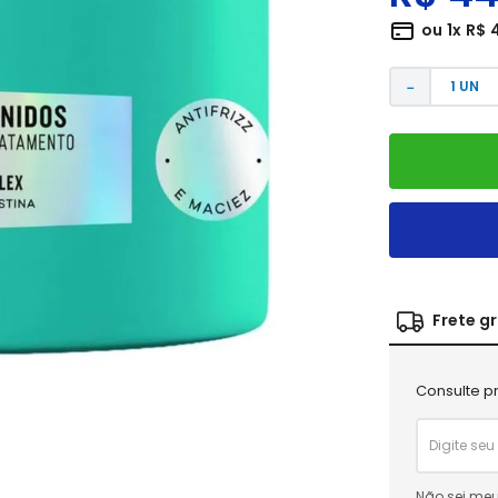
ou
1
x
R$
－
Frete g
Consulte pr
Não sei meu