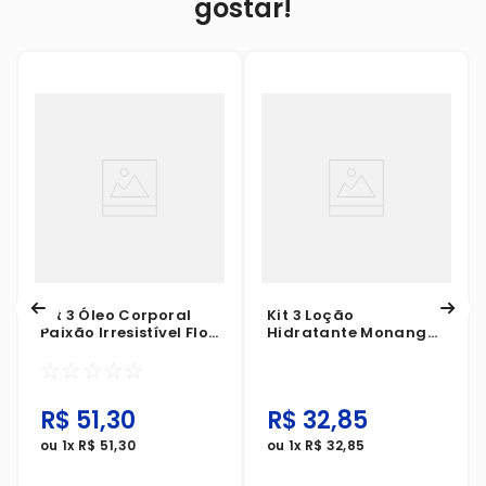
gostar!
Kit 3 Óleo Corporal
Kit 3 Loção
Paixão Irresistível Flor
Hidratante Monange
De Lis 200ml
Pele Seca 400ml
☆
☆
☆
☆
☆
R$
51
,
30
R$
32
,
85
ou
1
x
R$
51
,
30
ou
1
x
R$
32
,
85