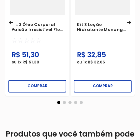
Kit 3 Óleo Corporal
Kit 3 Loção
Paixão Irresistível Flor
Hidratante Monange
De Lis 200ml
Pele Seca 400ml
☆
☆
☆
☆
☆
R$
51
,
30
R$
32
,
85
ou
1
x
R$
51
,
30
ou
1
x
R$
32
,
85
COMPRAR
COMPRAR
Produtos que você também pode