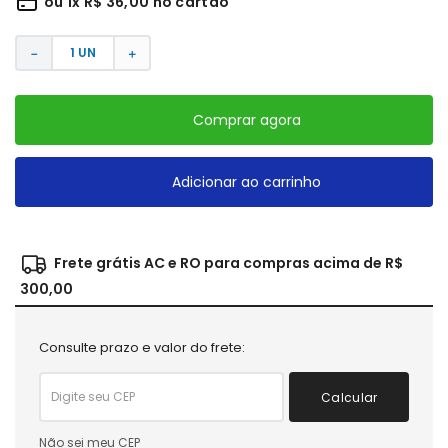
ou
1
x
R$
36
,
00
no cartão
－
＋
Comprar agora
Adicionar ao carrinho
Frete grátis AC e RO para compras acima de R$
300,00
Consulte prazo e valor do frete:
Calcular
Não sei meu CEP