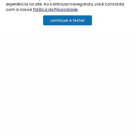
experiência no site. Ao continuar navegando, você concorda
novidades?
com a nossa
Política de Privacidade
.
continuar e fechar
cadastre o seu e-mail abaixo para receber ofertas exclusivas
cadastrar
Ao me cadastrar estou aceitando os termos de
política de privacidade e receber e-mails da
Coimbra.
Principais Categorias
+