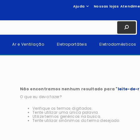
Ajuda
Nossas lojas
Atendime
Ar e Ventilação
Eletroportáteis
Eletrodomésticos
Não encontramos nenhum resultado para "
leite-de-
O que eu devo fazer?
Verifique os termos digitados.
Tente utilizar uma única palavra.
Utilize termos genéricos na busca.
Tente utilizar sinônimos do termo desejado.