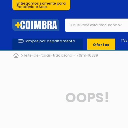
Entregamos somente para
Rondônia e Acre.
O que você está procurando?
TVs
Compre por departamento
Ofertas
leite-de-rosas-tradicional-170ml-16339
OOPS!