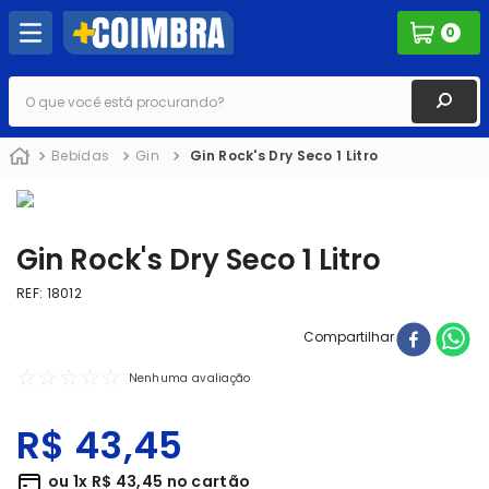
0
O que você está procurando?
Bebidas
Gin
Gin Rock's Dry Seco 1 Litro
Gin Rock's Dry Seco 1 Litro
REF
:
18012
Compartilhar
☆
☆
☆
☆
☆
Nenhuma avaliação
R$
43
,
45
ou
1
x
R$
43
,
45
no cartão