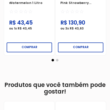
Watermelon 1 Litro
Pink Strawberry
700ml
☆
☆
☆
☆
☆
☆
☆
☆
☆
☆
R$
43
,
45
R$
130
,
90
ou
1
x
R$
43
,
45
ou
3
x
R$
43
,
63
COMPRAR
COMPRAR
Produtos que você também pode
gostar!