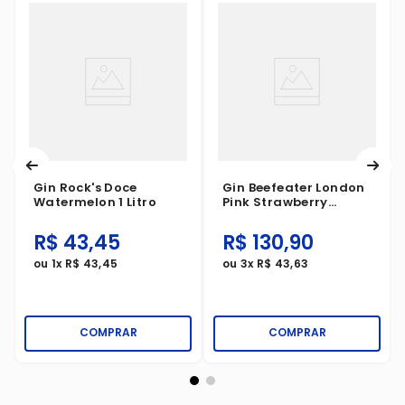
Gin Rock's Doce
Gin Beefeater London
Watermelon 1 Litro
Pink Strawberry
700ml
R$
43
,
45
R$
130
,
90
ou
1
x
R$
43
,
45
ou
3
x
R$
43
,
63
COMPRAR
COMPRAR