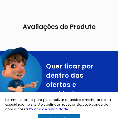
Avaliações do Produto
Quer ficar por
dentro das
ofertas e
novidades?
Usamos cookies para personalizar anúncios e melhorar a sua
experiência no site. Ao continuar navegando, você concorda
cadastre o seu e-mail abaixo para receber ofertas exclusivas
com a nossa
Política de Privacidade
.